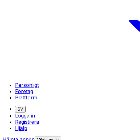
Personligt
Företag
Plattform
SV
Logga in
Registrera
Hjälp
Hämta appen
Växla meny