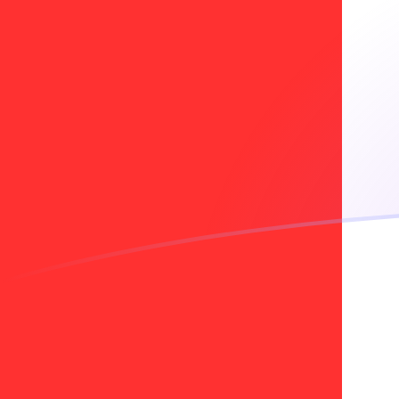
EUR till CAD valutakurser idag
Omvandla Euro till Kanadensisk dollar
Rate information of EUR/CAD
currency pair
Euro
EUR
Kanadensisk dollar
CAD
1
EUR
1,61877
CAD
5
EUR
8,09387
CAD
10
EUR
16,1877
CAD
25
EUR
40,4693
CAD
50
EUR
80,9387
CAD
100
EUR
161,877
CAD
500
EUR
809,387
CAD
1 000
EUR
1 618,77
CAD
5 000
EUR
8 093,87
CAD
10 000
EUR
16 187,7
CAD