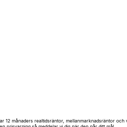
pårar 12 månaders realtidsräntor, mellanmarknadsräntor och
in en prisvarning så meddelar vi dig när den når ditt mål.