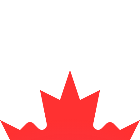
as kurser.
 görs endast i informationssyfte. Du kommer inte att få de