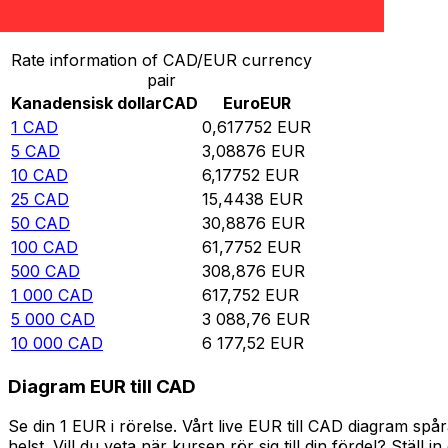
Omvandla Kanadensisk dollar till Euro
Rate information of CAD/EUR currency
pair
Kanadensisk dollar
CAD
Euro
EUR
1
CAD
0,617752
EUR
5
CAD
3,08876
EUR
10
CAD
6,17752
EUR
25
CAD
15,4438
EUR
50
CAD
30,8876
EUR
100
CAD
61,7752
EUR
500
CAD
308,876
EUR
1 000
CAD
617,752
EUR
5 000
CAD
3 088,76
EUR
10 000
CAD
6 177,52
EUR
Diagram EUR till CAD
Se din 1 EUR i rörelse. Vårt live EUR till CAD diagram s
helst. Vill du veta när kursen rör sig till din fördel? Ställ 