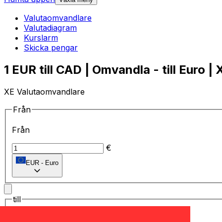
Valutaomvandlare
Valutadiagram
Kurslarm
Skicka pengar
1 EUR till CAD | Omvandla - till Euro | 
XE Valutaomvandlare
Från
Från
€
EUR
-
Euro
till
till