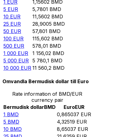
1
EUR
1,15602
BMD
5
EUR
5,7801
BMD
10
EUR
11,5602
BMD
25
EUR
28,9005
BMD
50
EUR
57,801
BMD
100
EUR
115,602
BMD
500
EUR
578,01
BMD
1 000
EUR
1 156,02
BMD
5 000
EUR
5 780,1
BMD
10 000
EUR
11 560,2
BMD
Omvandla Bermudisk dollar till Euro
Rate information of BMD/EUR
currency pair
Bermudisk dollar
BMD
Euro
EUR
1
BMD
0,865037
EUR
5
BMD
4,32519
EUR
10
BMD
8,65037
EUR
25
BMD
21,6259
EUR