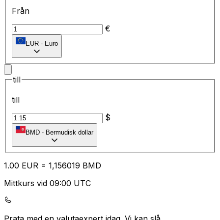
Från
€
EUR
-
Euro
till
till
$
BMD
-
Bermudisk dollar
1.00
EUR
=
1,
156019
BMD
Mittkurs vid 09:00 UTC
Prata med en valutaexpert idag.
Vi kan slå