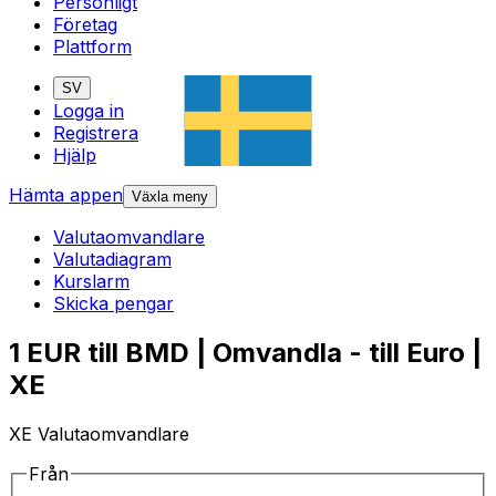
Personligt
Företag
Plattform
SV
Logga in
Registrera
Hjälp
Hämta appen
Växla meny
Valutaomvandlare
Valutadiagram
Kurslarm
Skicka pengar
1 EUR till BMD | Omvandla - till Euro |
XE
XE Valutaomvandlare
Från