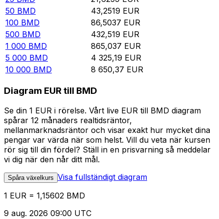
50
BMD
43,2519
EUR
100
BMD
86,5037
EUR
500
BMD
432,519
EUR
1 000
BMD
865,037
EUR
5 000
BMD
4 325,19
EUR
10 000
BMD
8 650,37
EUR
Diagram EUR till BMD
Se din 1 EUR i rörelse. Vårt live EUR till BMD diagram
spårar 12 månaders realtidsräntor,
mellanmarknadsräntor och visar exakt hur mycket dina
pengar var värda när som helst. Vill du veta när kursen
rör sig till din fördel? Ställ in en prisvarning så meddelar
vi dig när den når ditt mål.
Visa fullständigt diagram
Spåra växelkurs
1 EUR = 1,15602 BMD
9 aug. 2026 09:00 UTC