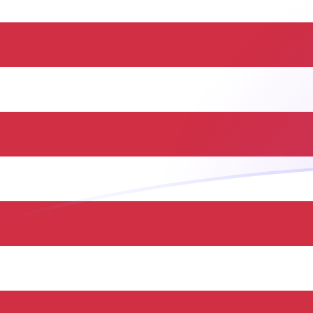
CVE till USD valutakurser idag
Omvandla Kapverdisk escudo till US-dollar
Rate information of CVE/USD currency
pair
Kapverdisk escudo
CVE
US-dollar
USD
1
CVE
0,0104841
USD
5
CVE
0,0524205
USD
10
CVE
0,104841
USD
25
CVE
0,262103
USD
50
CVE
0,524205
USD
100
CVE
1,04841
USD
500
CVE
5,24205
USD
1 000
CVE
10,4841
USD
5 000
CVE
52,4205
USD
10 000
CVE
104,841
USD
Omvandla US-dollar till Kapverdisk escudo