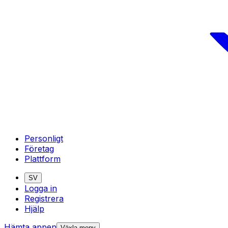
Personligt
Företag
Plattform
SV
Logga in
Registrera
Hjälp
Hämta appen
Växla meny