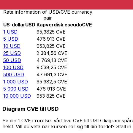
Rate information of USD/CVE currency
pair
US-dollar
USD
Kapverdisk escudo
CVE
1
USD
95,3825
CVE
5
USD
476,913
CVE
10
USD
953,825
CVE
25
USD
2 384,56
CVE
50
USD
4 769,13
CVE
100
USD
9 538,25
CVE
500
USD
47 691,3
CVE
1 000
USD
95 382,5
CVE
5 000
USD
476 913
CVE
10 000
USD
953 825
CVE
Diagram CVE till USD
Se din 1 CVE i rörelse. Vårt live CVE till USD diagram s
helst. Vill du veta när kursen rör sig till din fördel? Ställ 