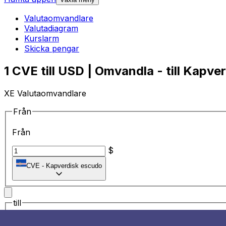
Valutaomvandlare
Valutadiagram
Kurslarm
Skicka pengar
1 CVE till USD | Omvandla - till Kapve
XE Valutaomvandlare
Från
Från
$
CVE
-
Kapverdisk escudo
till
till