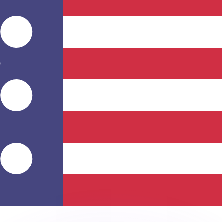
as kurser.
 görs endast i informationssyfte. Du kommer inte att få de