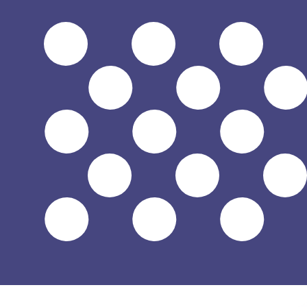
$
USD
-
US-dollar
1.00
CVE
=
0,
010484
USD
Mittkurs vid 15:49 UTC
Prata med en valutaexpert idag.
Vi kan slå konkurrentern
Boka ett samtal
Vi använder mid-market-kursen för vår omvandlare. Det
Visste du att du kan skicka pengar utomlands med Xe?
Anmäl dig idag