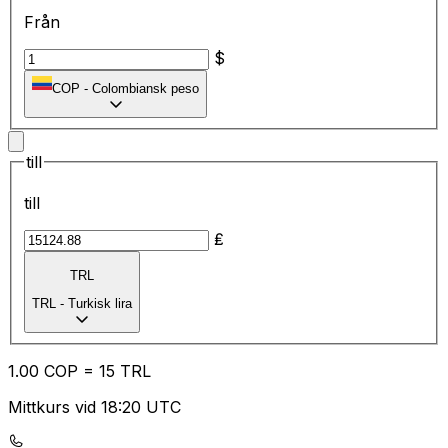
Från
$
COP
-
Colombiansk peso
till
till
₤
TRL
TRL
-
Turkisk lira
1.00
COP
=
15
TRL
Mittkurs vid 18:20 UTC