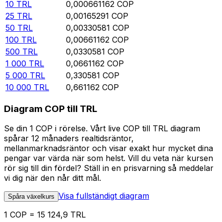
10
TRL
0,000661162
COP
25
TRL
0,00165291
COP
50
TRL
0,00330581
COP
100
TRL
0,00661162
COP
500
TRL
0,0330581
COP
1 000
TRL
0,0661162
COP
5 000
TRL
0,330581
COP
10 000
TRL
0,661162
COP
Diagram COP till TRL
Se din 1 COP i rörelse. Vårt live COP till TRL diagram
spårar 12 månaders realtidsräntor,
mellanmarknadsräntor och visar exakt hur mycket dina
pengar var värda när som helst. Vill du veta när kursen
rör sig till din fördel? Ställ in en prisvarning så meddelar
vi dig när den når ditt mål.
Visa fullständigt diagram
Spåra växelkurs
1 COP = 15 124,9 TRL