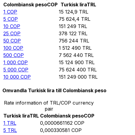
Colombiansk peso
COP
Turkisk lira
TRL
1
COP
15 124,9
TRL
5
COP
75 624,4
TRL
10
COP
151 249
TRL
25
COP
378 122
TRL
50
COP
756 244
TRL
100
COP
1 512 490
TRL
500
COP
7 562 440
TRL
1 000
COP
15 124 900
TRL
5 000
COP
75 624 400
TRL
10 000
COP
151 249 000
TRL
Omvandla Turkisk lira till Colombiansk peso
Rate information of TRL/COP currency
pair
Turkisk lira
TRL
Colombiansk peso
COP
1
TRL
0,0000661162
COP
5
TRL
0,000330581
COP