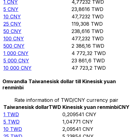
1
CNY
4,77232
TWD
5
CNY
23,8616
TWD
10
CNY
47,7232
TWD
25
CNY
119,308
TWD
50
CNY
238,616
TWD
100
CNY
477,232
TWD
500
CNY
2 386,16
TWD
1 000
CNY
4 772,32
TWD
5 000
CNY
23 861,6
TWD
10 000
CNY
47 723,2
TWD
Omvandla Taiwanesisk dollar till Kinesisk yuan
renminbi
Rate information of TWD/CNY currency pair
Taiwanesisk dollar
TWD
Kinesisk yuan renminbi
CNY
1
TWD
0,209541
CNY
5
TWD
1,04771
CNY
10
TWD
2,09541
CNY
25
TWD
5,23854
CNY