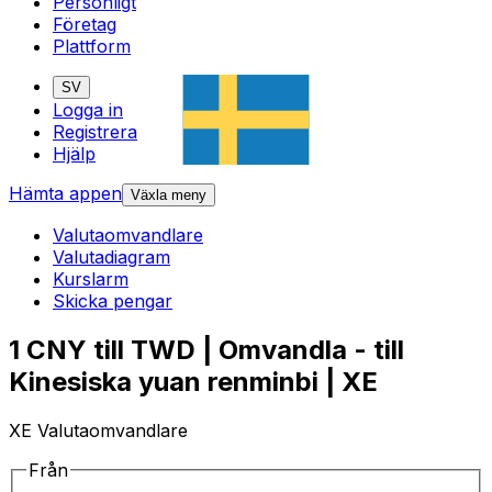
Personligt
Företag
Plattform
SV
Logga in
Registrera
Hjälp
Hämta appen
Växla meny
Valutaomvandlare
Valutadiagram
Kurslarm
Skicka pengar
1 CNY till TWD | Omvandla - till
Kinesiska yuan renminbi | XE
XE Valutaomvandlare
Från