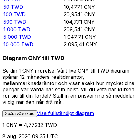
50
TWD
10,4771
CNY
100
TWD
20,9541
CNY
500
TWD
104,771
CNY
1 000
TWD
209,541
CNY
5 000
TWD
1 047,71
CNY
10 000
TWD
2 095,41
CNY
Diagram CNY till TWD
Se din 1 CNY i rörelse. Vårt live CNY till TWD diagram
spårar 12 månaders realtidsräntor,
mellanmarknadsräntor och visar exakt hur mycket dina
pengar var värda när som helst. Vill du veta när kursen
rör sig till din fördel? Ställ in en prisvarning så meddelar
vi dig när den når ditt mål.
Visa fullständigt diagram
Spåra växelkurs
1 CNY = 4,77232 TWD
8 aug. 2026 09:35 UTC