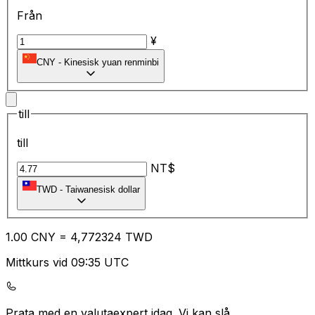
Från
¥
CNY
-
Kinesisk yuan renminbi
till
till
NT$
TWD
-
Taiwanesisk dollar
1.00
CNY
=
4,
772324
TWD
Mittkurs vid 09:35 UTC
Prata med en valutaexpert idag.
Vi kan slå