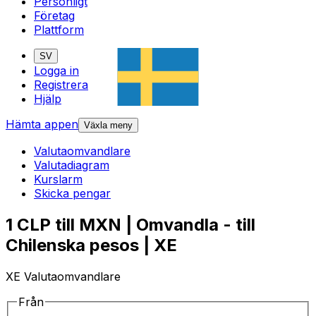
Personligt
Företag
Plattform
SV
Logga in
Registrera
Hjälp
Hämta appen
Växla meny
Valutaomvandlare
Valutadiagram
Kurslarm
Skicka pengar
1 CLP till MXN | Omvandla - till
Chilenska pesos | XE
XE Valutaomvandlare
Från