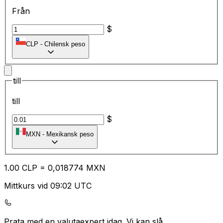
Från
$
CLP
-
Chilensk peso
till
till
$
MXN
-
Mexikansk peso
1.00
CLP
=
0,
018774
MXN
Mittkurs vid 09:02 UTC
Prata med en valutaexpert idag.
Vi kan slå