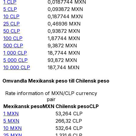
1
CLP
0,0187744
MXN
5
CLP
0,093872
MXN
10
CLP
0,187744
MXN
25
CLP
0,46936
MXN
50
CLP
0,93872
MXN
100
CLP
1,87744
MXN
500
CLP
9,3872
MXN
1 000
CLP
18,7744
MXN
5 000
CLP
93,872
MXN
10 000
CLP
187,744
MXN
Omvandla Mexikansk peso till Chilensk peso
Rate information of MXN/CLP currency
pair
Mexikansk peso
MXN
Chilensk peso
CLP
1
MXN
53,264
CLP
5
MXN
266,32
CLP
10
MXN
532,64
CLP
25
MXN
1 331,6
CLP