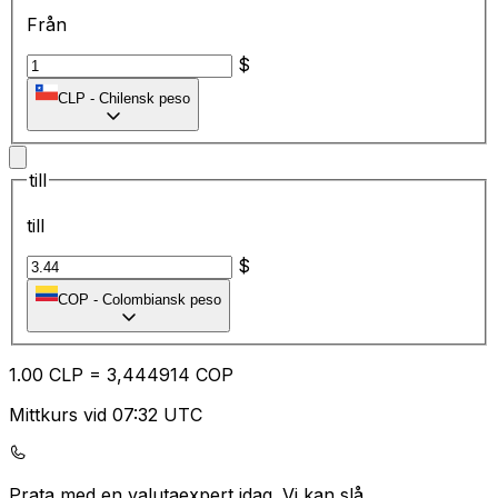
Från
$
CLP
-
Chilensk peso
till
till
$
COP
-
Colombiansk peso
1.00
CLP
=
3,
444914
COP
Mittkurs vid 07:32 UTC
Prata med en valutaexpert idag.
Vi kan slå