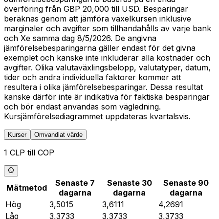
överföring från GBP 20,000 till USD. Besparingar
beräknas genom att jämföra växelkursen inklusive
marginaler och avgifter som tillhandahålls av varje bank
och Xe samma dag 8/5/2026. De angivna
jämförelsebesparingarna gäller endast för det givna
exemplet och kanske inte inkluderar alla kostnader och
avgifter. Olika valutaväxlingsbelopp, valutatyper, datum,
tider och andra individuella faktorer kommer att
resultera i olika jämförelsebesparingar. Dessa resultat
kanske därför inte är indikativa för faktiska besparingar
och bör endast användas som vägledning.
Kursjämförelsediagrammet uppdateras kvartalsvis.
Kurser
Omvandlat värde
1 CLP till COP
Senaste 7
Senaste 30
Senaste 90
Mätmetod
dagarna
dagarna
dagarna
Hög
3,5015
3,6111
4,2691
Låg
3,3733
3,3733
3,3733