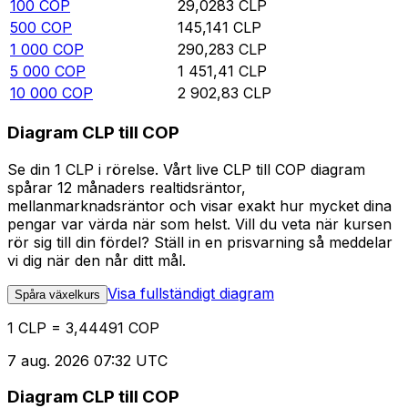
100
COP
29,0283
CLP
500
COP
145,141
CLP
1 000
COP
290,283
CLP
5 000
COP
1 451,41
CLP
10 000
COP
2 902,83
CLP
Diagram CLP till COP
Se din 1 CLP i rörelse. Vårt live CLP till COP diagram
spårar 12 månaders realtidsräntor,
mellanmarknadsräntor och visar exakt hur mycket dina
pengar var värda när som helst. Vill du veta när kursen
rör sig till din fördel? Ställ in en prisvarning så meddelar
vi dig när den når ditt mål.
Visa fullständigt diagram
Spåra växelkurs
1 CLP = 3,44491 COP
7 aug. 2026 07:32 UTC
Diagram CLP till COP