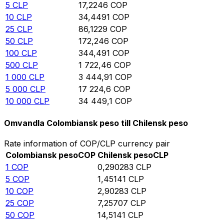
5
CLP
17,2246
COP
10
CLP
34,4491
COP
25
CLP
86,1229
COP
50
CLP
172,246
COP
100
CLP
344,491
COP
500
CLP
1 722,46
COP
1 000
CLP
3 444,91
COP
5 000
CLP
17 224,6
COP
10 000
CLP
34 449,1
COP
Omvandla Colombiansk peso till Chilensk peso
Rate information of COP/CLP currency pair
Colombiansk peso
COP
Chilensk peso
CLP
1
COP
0,290283
CLP
5
COP
1,45141
CLP
10
COP
2,90283
CLP
25
COP
7,25707
CLP
50
COP
14,5141
CLP