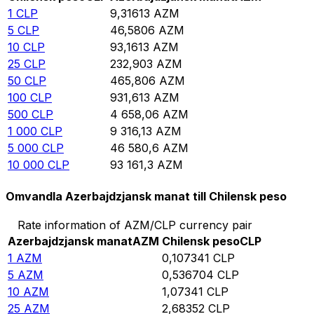
1
CLP
9,31613
AZM
5
CLP
46,5806
AZM
10
CLP
93,1613
AZM
25
CLP
232,903
AZM
50
CLP
465,806
AZM
100
CLP
931,613
AZM
500
CLP
4 658,06
AZM
1 000
CLP
9 316,13
AZM
5 000
CLP
46 580,6
AZM
10 000
CLP
93 161,3
AZM
Omvandla Azerbajdzjansk manat till Chilensk peso
Rate information of AZM/CLP currency pair
Azerbajdzjansk manat
AZM
Chilensk peso
CLP
1
AZM
0,107341
CLP
5
AZM
0,536704
CLP
10
AZM
1,07341
CLP
25
AZM
2,68352
CLP