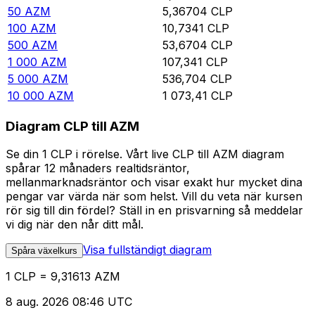
50
AZM
5,36704
CLP
100
AZM
10,7341
CLP
500
AZM
53,6704
CLP
1 000
AZM
107,341
CLP
5 000
AZM
536,704
CLP
10 000
AZM
1 073,41
CLP
Diagram CLP till AZM
Se din 1 CLP i rörelse. Vårt live CLP till AZM diagram
spårar 12 månaders realtidsräntor,
mellanmarknadsräntor och visar exakt hur mycket dina
pengar var värda när som helst. Vill du veta när kursen
rör sig till din fördel? Ställ in en prisvarning så meddelar
vi dig när den når ditt mål.
Visa fullständigt diagram
Spåra växelkurs
1 CLP = 9,31613 AZM
8 aug. 2026 08:46 UTC