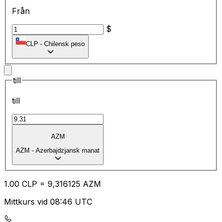
Från
$
CLP
-
Chilensk peso
till
till
AZM
AZM
-
Azerbajdzjansk manat
1.00
CLP
=
9,
316125
AZM
Mittkurs vid 08:46 UTC