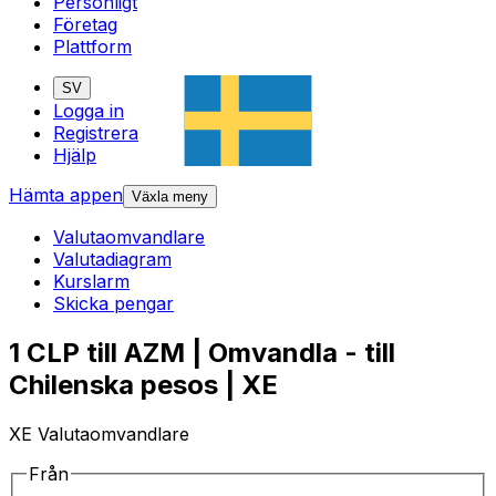
Personligt
Företag
Plattform
SV
Logga in
Registrera
Hjälp
Hämta appen
Växla meny
Valutaomvandlare
Valutadiagram
Kurslarm
Skicka pengar
1 CLP till AZM | Omvandla - till
Chilenska pesos | XE
XE Valutaomvandlare
Från