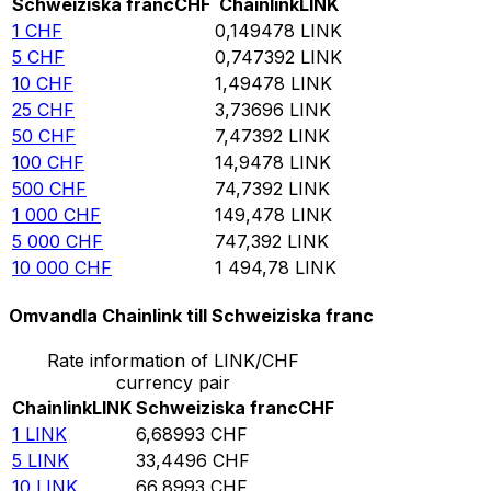
Schweiziska franc
CHF
Chainlink
LINK
1
CHF
0,149478
LINK
5
CHF
0,747392
LINK
10
CHF
1,49478
LINK
25
CHF
3,73696
LINK
50
CHF
7,47392
LINK
100
CHF
14,9478
LINK
500
CHF
74,7392
LINK
1 000
CHF
149,478
LINK
5 000
CHF
747,392
LINK
10 000
CHF
1 494,78
LINK
Omvandla Chainlink till Schweiziska franc
Rate information of LINK/CHF
currency pair
Chainlink
LINK
Schweiziska franc
CHF
1
LINK
6,68993
CHF
5
LINK
33,4496
CHF
10
LINK
66,8993
CHF