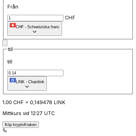
Från
CHF
CHF
-
Schweiziska franc
till
till
LINK
-
Chainlink
1.00
CHF
=
0,
149478
LINK
Mittkurs vid 12:27 UTC
Köp kryptoKraken