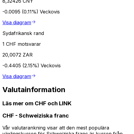
8,32426 CNY
-0.0095 (0.11%)
Veckovis
Visa diagram
Sydafrikansk rand
1 CHF motsvarar
20,0072 ZAR
-0.4405 (2.15%)
Veckovis
Visa diagram
Valutainformation
Läs mer om CHF och LINK
CHF
-
Schweiziska franc
Vår valutarankning visar att den mest populära
växlingskursen för Schweiziska franc är kursen från