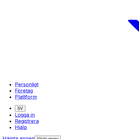
Personligt
Företag
Plattform
SV
Logga in
Registrera
Hjälp
Hämta appen
Växla meny