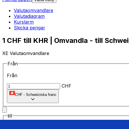
Valutaomvandlare
Valutadiagram
Kurslarm
Skicka pengar
1 CHF till KHR | Omvandla - till Schwe
XE Valutaomvandlare
Från
Från
CHF
CHF
-
Schweiziska franc
till
till