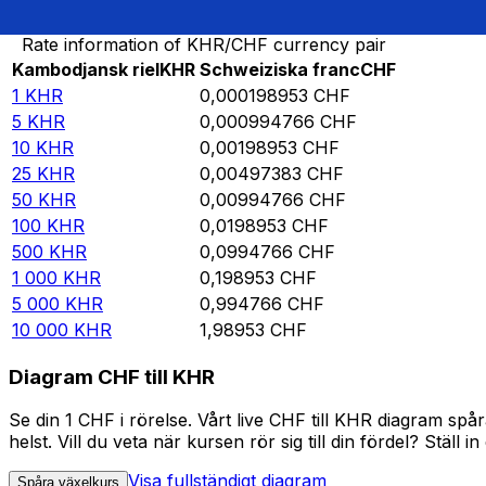
Rate information of KHR/CHF currency pair
Kambodjansk riel
KHR
Schweiziska franc
CHF
1
KHR
0,000198953
CHF
5
KHR
0,000994766
CHF
10
KHR
0,00198953
CHF
25
KHR
0,00497383
CHF
50
KHR
0,00994766
CHF
100
KHR
0,0198953
CHF
500
KHR
0,0994766
CHF
1 000
KHR
0,198953
CHF
5 000
KHR
0,994766
CHF
10 000
KHR
1,98953
CHF
Diagram CHF till KHR
Se din 1 CHF i rörelse. Vårt live CHF till KHR diagram s
helst. Vill du veta när kursen rör sig till din fördel? Ställ 
Visa fullständigt diagram
Spåra växelkurs