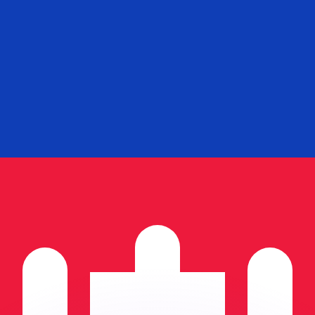
as kurser.
 görs endast i informationssyfte. Du kommer inte att få de