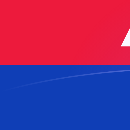
CHF till KHR valutakurser idag
Omvandla Schweiziska franc till Kambodjansk riel
Rate information of CHF/KHR currency pair
Schweiziska franc
CHF
Kambodjansk riel
KHR
1
CHF
5 026,31
KHR
5
CHF
25 131,5
KHR
10
CHF
50 263,1
KHR
25
CHF
125 658
KHR
50
CHF
251 315
KHR
100
CHF
502 631
KHR
500
CHF
2 513 150
KHR
1 000
CHF
5 026 310
KHR
5 000
CHF
25 131 500
KHR
10 000
CHF
50 263 100
KHR
Omvandla Kambodjansk riel till Schweiziska franc