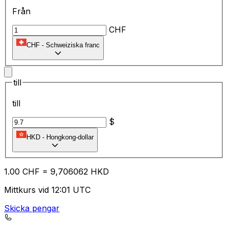
Från
CHF
CHF
-
Schweiziska franc
till
till
$
HKD
-
Hongkong-dollar
1.00
CHF
=
9,
706062
HKD
Mittkurs vid 12:01 UTC
Skicka pengar