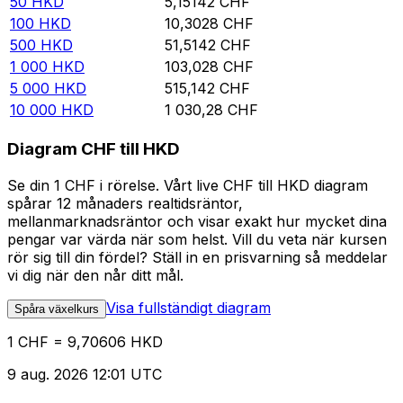
50
HKD
5,15142
CHF
100
HKD
10,3028
CHF
500
HKD
51,5142
CHF
1 000
HKD
103,028
CHF
5 000
HKD
515,142
CHF
10 000
HKD
1 030,28
CHF
Diagram CHF till HKD
Se din 1 CHF i rörelse. Vårt live CHF till HKD diagram
spårar 12 månaders realtidsräntor,
mellanmarknadsräntor och visar exakt hur mycket dina
pengar var värda när som helst. Vill du veta när kursen
rör sig till din fördel? Ställ in en prisvarning så meddelar
vi dig när den når ditt mål.
Visa fullständigt diagram
Spåra växelkurs
1 CHF = 9,70606 HKD
9 aug. 2026 12:01 UTC