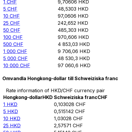
1
CHF
9,70606
HKD
5
CHF
48,5303
HKD
10
CHF
97,0606
HKD
25
CHF
242,652
HKD
50
CHF
485,303
HKD
100
CHF
970,606
HKD
500
CHF
4 853,03
HKD
1 000
CHF
9 706,06
HKD
5 000
CHF
48 530,3
HKD
10 000
CHF
97 060,6
HKD
Omvandla Hongkong-dollar till Schweiziska franc
Rate information of HKD/CHF currency pair
Hongkong-dollar
HKD
Schweiziska franc
CHF
1
HKD
0,103028
CHF
5
HKD
0,515142
CHF
10
HKD
1,03028
CHF
25
HKD
2,57571
CHF