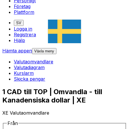
Personligt
Företag
Plattform
SV
Logga in
Registrera
Hjälp
Hämta appen
Växla meny
Valutaomvandlare
Valutadiagram
Kurslarm
Skicka pengar
1 CAD till TOP | Omvandla - till
Kanadensiska dollar | XE
XE Valutaomvandlare
Från