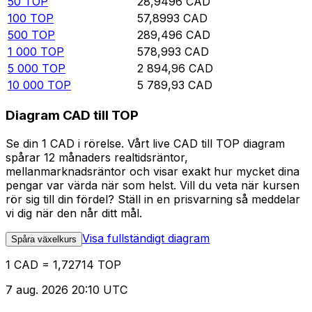
50
TOP
28,9496
CAD
100
TOP
57,8993
CAD
500
TOP
289,496
CAD
1 000
TOP
578,993
CAD
5 000
TOP
2 894,96
CAD
10 000
TOP
5 789,93
CAD
Diagram CAD till TOP
Se din 1 CAD i rörelse. Vårt live CAD till TOP diagram
spårar 12 månaders realtidsräntor,
mellanmarknadsräntor och visar exakt hur mycket dina
pengar var värda när som helst. Vill du veta när kursen
rör sig till din fördel? Ställ in en prisvarning så meddelar
vi dig när den når ditt mål.
Visa fullständigt diagram
Spåra växelkurs
1 CAD = 1,72714 TOP
7 aug. 2026 20:10 UTC