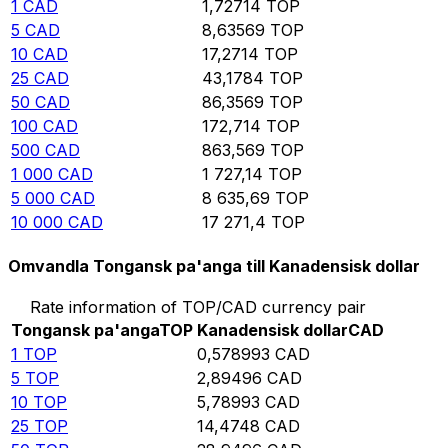
1
CAD
1,72714
TOP
5
CAD
8,63569
TOP
10
CAD
17,2714
TOP
25
CAD
43,1784
TOP
50
CAD
86,3569
TOP
100
CAD
172,714
TOP
500
CAD
863,569
TOP
1 000
CAD
1 727,14
TOP
5 000
CAD
8 635,69
TOP
10 000
CAD
17 271,4
TOP
Omvandla Tongansk pa'anga till Kanadensisk dollar
Rate information of TOP/CAD currency pair
Tongansk pa'anga
TOP
Kanadensisk dollar
CAD
1
TOP
0,578993
CAD
5
TOP
2,89496
CAD
10
TOP
5,78993
CAD
25
TOP
14,4748
CAD