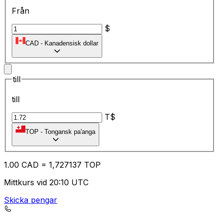
Från
$
CAD
-
Kanadensisk dollar
till
till
T$
TOP
-
Tongansk pa'anga
1.00
CAD
=
1,
727137
TOP
Mittkurs vid 20:10 UTC
Skicka pengar