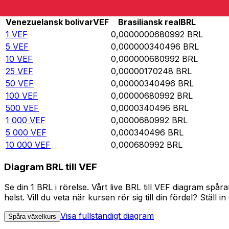
Rate information of VEF/BRL currency pair
Venezuelansk bolivar
VEF
Brasiliansk real
BRL
1
VEF
0,0000000680992
BRL
5
VEF
0,000000340496
BRL
10
VEF
0,000000680992
BRL
25
VEF
0,00000170248
BRL
50
VEF
0,00000340496
BRL
100
VEF
0,00000680992
BRL
500
VEF
0,0000340496
BRL
1 000
VEF
0,0000680992
BRL
5 000
VEF
0,000340496
BRL
10 000
VEF
0,000680992
BRL
Diagram BRL till VEF
Se din 1 BRL i rörelse. Vårt live BRL till VEF diagram sp
helst. Vill du veta när kursen rör sig till din fördel? Ställ 
Visa fullständigt diagram
Spåra växelkurs