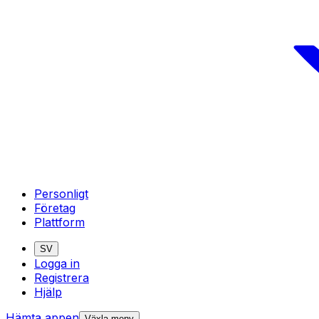
Personligt
Företag
Plattform
SV
Logga in
Registrera
Hjälp
Hämta appen
Växla meny