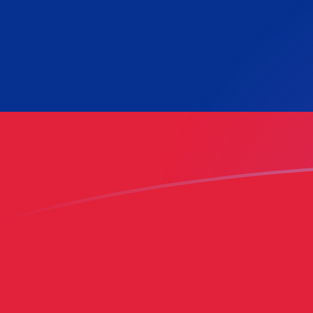
BRL till VEF valutakurser idag
Omvandla Brasiliansk real till Venezuelansk bolivar
Rate information of BRL/VEF currency pair
Brasiliansk real
BRL
Venezuelansk bolivar
VEF
1
BRL
14 684 500
VEF
5
BRL
73 422 400
VEF
10
BRL
146 845 000
VEF
25
BRL
367 112 000
VEF
50
BRL
734 224 000
VEF
100
BRL
1 468 450 000
VEF
500
BRL
7 342 240 000
VEF
1 000
BRL
14 684 500 000
VEF
5 000
BRL
73 422 400 000
VEF
10 000
BRL
146 845 000 000
VEF
Omvandla Venezuelansk bolivar till Brasiliansk real