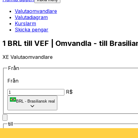
Valutaomvandlare
Valutadiagram
Kurslarm
Skicka pengar
1 BRL till VEF | Omvandla - till Brasili
XE Valutaomvandlare
Från
Från
R$
BRL
-
Brasiliansk real
till
till