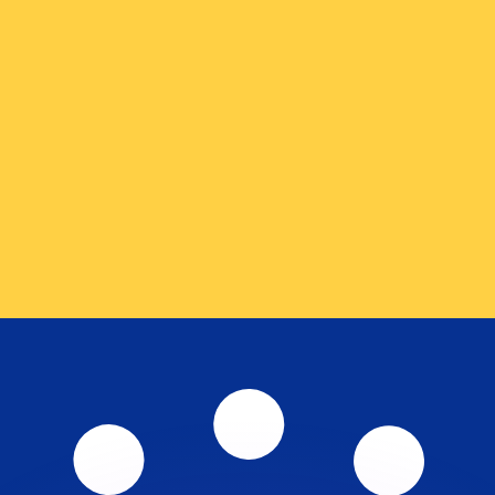
as kurser.
 görs endast i informationssyfte. Du kommer inte att få de