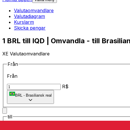
Valutaomvandlare
Valutadiagram
Kurslarm
Skicka pengar
1 BRL till IQD | Omvandla - till Brasilia
XE Valutaomvandlare
Från
Från
R$
BRL
-
Brasiliansk real
till
till