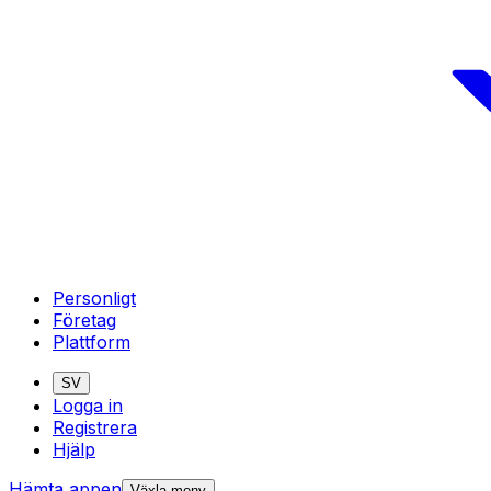
Personligt
Företag
Plattform
SV
Logga in
Registrera
Hjälp
Hämta appen
Växla meny