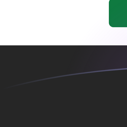
BRL till IQD valutakurser idag
Omvandla Brasiliansk real till Irakisk dinar
Rate information of BRL/IQD
currency pair
Brasiliansk real
BRL
Irakisk dinar
IQD
1
BRL
257,528
IQD
5
BRL
1 287,64
IQD
10
BRL
2 575,28
IQD
25
BRL
6 438,2
IQD
50
BRL
12 876,4
IQD
100
BRL
25 752,8
IQD
500
BRL
128 764
IQD
1 000
BRL
257 528
IQD
5 000
BRL
1 287 640
IQD
10 000
BRL
2 575 280
IQD
Omvandla Irakisk dinar till Brasiliansk real