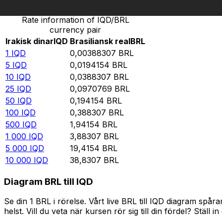
Rate information of IQD/BRL
currency pair
Irakisk dinar
IQD
Brasiliansk real
BRL
1
IQD
0,00388307
BRL
5
IQD
0,0194154
BRL
10
IQD
0,0388307
BRL
25
IQD
0,0970769
BRL
50
IQD
0,194154
BRL
100
IQD
0,388307
BRL
500
IQD
1,94154
BRL
1 000
IQD
3,88307
BRL
5 000
IQD
19,4154
BRL
10 000
IQD
38,8307
BRL
Diagram BRL till IQD
Se din 1 BRL i rörelse. Vårt live BRL till IQD diagram sp
helst. Vill du veta när kursen rör sig till din fördel? Ställ 