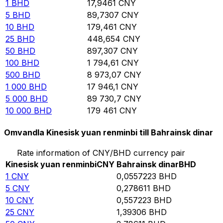
1
BHD
17,9461
CNY
5
BHD
89,7307
CNY
10
BHD
179,461
CNY
25
BHD
448,654
CNY
50
BHD
897,307
CNY
100
BHD
1 794,61
CNY
500
BHD
8 973,07
CNY
1 000
BHD
17 946,1
CNY
5 000
BHD
89 730,7
CNY
10 000
BHD
179 461
CNY
Omvandla Kinesisk yuan renminbi till Bahrainsk dinar
Rate information of CNY/BHD currency pair
Kinesisk yuan renminbi
CNY
Bahrainsk dinar
BHD
1
CNY
0,0557223
BHD
5
CNY
0,278611
BHD
10
CNY
0,557223
BHD
25
CNY
1,39306
BHD