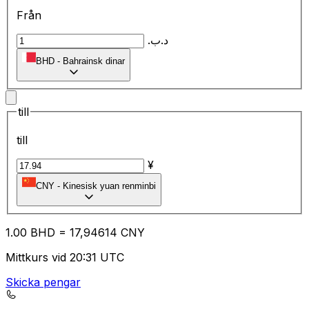
Från
.د.ب
BHD
-
Bahrainsk dinar
till
till
¥
CNY
-
Kinesisk yuan renminbi
1.00
BHD
=
17
,94614
CNY
Mittkurs vid 20:31 UTC
Skicka pengar