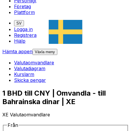
Personligt
Företag
Plattform
SV
Logga in
Registrera
Hjälp
Hämta appen
Växla meny
Valutaomvandlare
Valutadiagram
Kurslarm
Skicka pengar
1 BHD till CNY | Omvandla - till
Bahrainska dinar | XE
XE Valutaomvandlare
Från