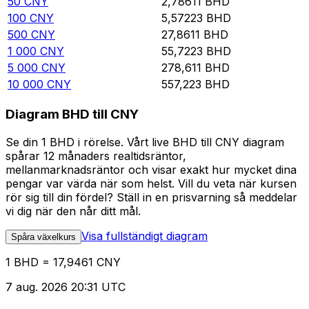
50
CNY
2,78611
BHD
100
CNY
5,57223
BHD
500
CNY
27,8611
BHD
1 000
CNY
55,7223
BHD
5 000
CNY
278,611
BHD
10 000
CNY
557,223
BHD
Diagram BHD till CNY
Se din 1 BHD i rörelse. Vårt live BHD till CNY diagram
spårar 12 månaders realtidsräntor,
mellanmarknadsräntor och visar exakt hur mycket dina
pengar var värda när som helst. Vill du veta när kursen
rör sig till din fördel? Ställ in en prisvarning så meddelar
vi dig när den når ditt mål.
Visa fullständigt diagram
Spåra växelkurs
1 BHD = 17,9461 CNY
7 aug. 2026 20:31 UTC