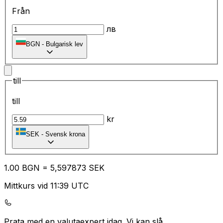
Från
лв
BGN
-
Bulgarisk lev
till
till
kr
SEK
-
Svensk krona
1.00
BGN
=
5,
597873
SEK
Mittkurs vid 11:39 UTC
Prata med en valutaexpert idag.
Vi kan slå