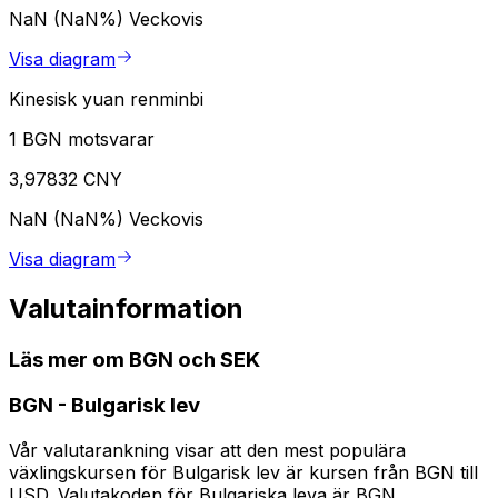
NaN (NaN%)
Veckovis
Visa diagram
Kinesisk yuan renminbi
1 BGN motsvarar
3,97832 CNY
NaN (NaN%)
Veckovis
Visa diagram
Valutainformation
Läs mer om BGN och SEK
BGN
-
Bulgarisk lev
Vår valutarankning visar att den mest populära
växlingskursen för Bulgarisk lev är kursen från BGN till
USD. Valutakoden för Bulgariska leva är BGN.