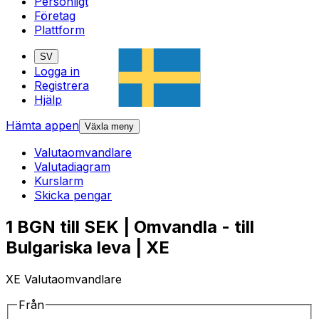
Personligt
Företag
Plattform
SV
Logga in
Registrera
Hjälp
Hämta appen
Växla meny
Valutaomvandlare
Valutadiagram
Kurslarm
Skicka pengar
1 BGN till SEK | Omvandla - till
Bulgariska leva | XE
XE Valutaomvandlare
Från