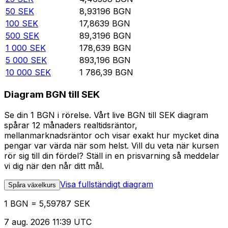
50
SEK
8,93196
BGN
100
SEK
17,8639
BGN
500
SEK
89,3196
BGN
1 000
SEK
178,639
BGN
5 000
SEK
893,196
BGN
10 000
SEK
1 786,39
BGN
Diagram BGN till SEK
Se din 1 BGN i rörelse. Vårt live BGN till SEK diagram
spårar 12 månaders realtidsräntor,
mellanmarknadsräntor och visar exakt hur mycket dina
pengar var värda när som helst. Vill du veta när kursen
rör sig till din fördel? Ställ in en prisvarning så meddelar
vi dig när den når ditt mål.
Visa fullständigt diagram
Spåra växelkurs
1 BGN = 5,59787 SEK
7 aug. 2026 11:39 UTC