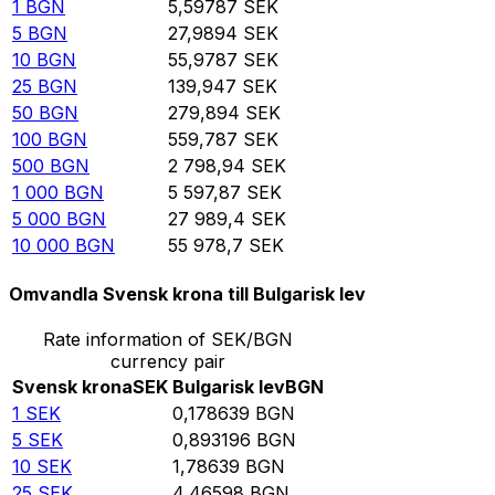
1
BGN
5,59787
SEK
5
BGN
27,9894
SEK
10
BGN
55,9787
SEK
25
BGN
139,947
SEK
50
BGN
279,894
SEK
100
BGN
559,787
SEK
500
BGN
2 798,94
SEK
1 000
BGN
5 597,87
SEK
5 000
BGN
27 989,4
SEK
10 000
BGN
55 978,7
SEK
Omvandla Svensk krona till Bulgarisk lev
Rate information of SEK/BGN
currency pair
Svensk krona
SEK
Bulgarisk lev
BGN
1
SEK
0,178639
BGN
5
SEK
0,893196
BGN
10
SEK
1,78639
BGN
25
SEK
4,46598
BGN