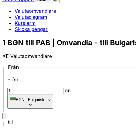
Valutaomvandlare
Valutadiagram
Kurslarm
Skicka pengar
1 BGN till PAB | Omvandla - till Bulgar
XE Valutaomvandlare
Från
Från
лв
BGN
-
Bulgarisk lev
till
till