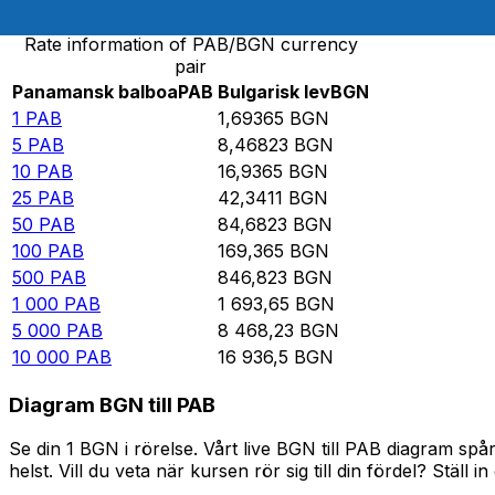
Rate information of PAB/BGN currency
pair
Panamansk balboa
PAB
Bulgarisk lev
BGN
1
PAB
1,69365
BGN
5
PAB
8,46823
BGN
10
PAB
16,9365
BGN
25
PAB
42,3411
BGN
50
PAB
84,6823
BGN
100
PAB
169,365
BGN
500
PAB
846,823
BGN
1 000
PAB
1 693,65
BGN
5 000
PAB
8 468,23
BGN
10 000
PAB
16 936,5
BGN
Diagram BGN till PAB
Se din 1 BGN i rörelse. Vårt live BGN till PAB diagram s
helst. Vill du veta när kursen rör sig till din fördel? Ställ 