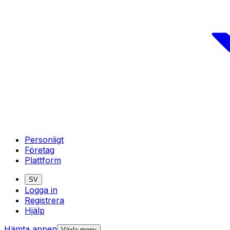
Personligt
Företag
Plattform
SV
Logga in
Registrera
Hjälp
Hämta appen
Växla meny