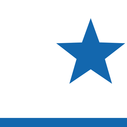
B/.
PAB
-
Panamansk balboa
1.00
BGN
=
0,
590442
PAB
Mittkurs vid 12:09 UTC
Prata med en valutaexpert idag.
Vi kan slå konkurrentern
Boka ett samtal
Vi använder mid-market-kursen för vår omvandlare. Det
Visste du att du kan skicka pengar utomlands med Xe?
Anmäl dig idag