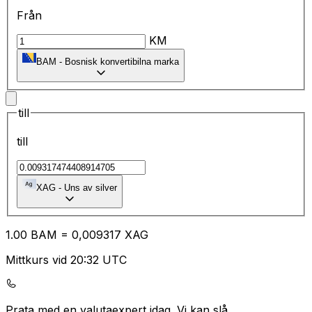
Från
KM
BAM
-
Bosnisk konvertibilna marka
till
till
XAG
-
Uns av silver
1.00
BAM
=
0,
009317
XAG
Mittkurs vid 20:32 UTC
Prata med en valutaexpert idag.
Vi kan slå