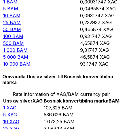
1
BAM
0,00931747
XAG
5
BAM
0,0465874
XAG
10
BAM
0,0931747
XAG
25
BAM
0,232937
XAG
50
BAM
0,465874
XAG
100
BAM
0,931747
XAG
500
BAM
4,65874
XAG
1 000
BAM
9,31747
XAG
5 000
BAM
46,5874
XAG
10 000
BAM
93,1747
XAG
Omvandla Uns av silver till Bosnisk konvertibilna
marka
Rate information of XAG/BAM currency pair
Uns av silver
XAG
Bosnisk konvertibilna marka
BAM
1
XAG
107,325
BAM
5
XAG
536,626
BAM
10
XAG
1 073,25
BAM
25
XAG
2 683,13
BAM