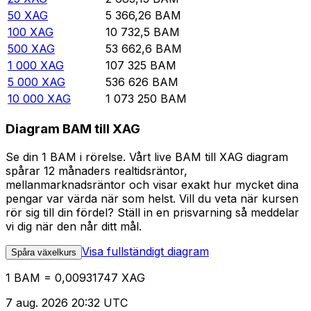
50
XAG
5 366,26
BAM
100
XAG
10 732,5
BAM
500
XAG
53 662,6
BAM
1 000
XAG
107 325
BAM
5 000
XAG
536 626
BAM
10 000
XAG
1 073 250
BAM
Diagram BAM till XAG
Se din 1 BAM i rörelse. Vårt live BAM till XAG diagram
spårar 12 månaders realtidsräntor,
mellanmarknadsräntor och visar exakt hur mycket dina
pengar var värda när som helst. Vill du veta när kursen
rör sig till din fördel? Ställ in en prisvarning så meddelar
vi dig när den når ditt mål.
Visa fullständigt diagram
Spåra växelkurs
1 BAM = 0,00931747 XAG
7 aug. 2026 20:32 UTC