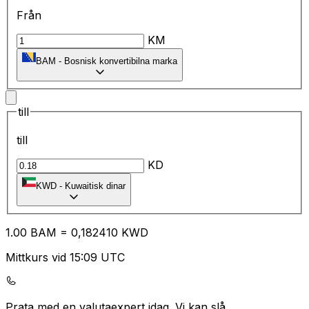
Från
KM
BAM
-
Bosnisk konvertibilna marka
till
till
KD
KWD
-
Kuwaitisk dinar
1.00
BAM
=
0,
182410
KWD
Mittkurs vid 15:09 UTC
Prata med en valutaexpert idag.
Vi kan slå