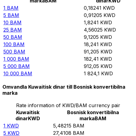
marka
BAM
dinar
KWD
1
BAM
0,18241
KWD
5
BAM
0,91205
KWD
10
BAM
1,8241
KWD
25
BAM
4,56025
KWD
50
BAM
9,1205
KWD
100
BAM
18,241
KWD
500
BAM
91,205
KWD
1 000
BAM
182,41
KWD
5 000
BAM
912,05
KWD
10 000
BAM
1 824,1
KWD
Omvandla Kuwaitisk dinar till Bosnisk konvertibilna
marka
Rate information of KWD/BAM currency pair
Kuwaitisk
Bosnisk konvertibilna
dinar
KWD
marka
BAM
1
KWD
5,48215
BAM
5
KWD
27,4108
BAM