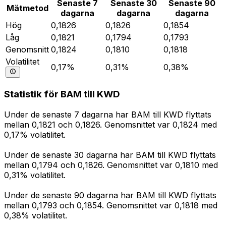
Senaste 7
Senaste 30
Senaste 90
Mätmetod
dagarna
dagarna
dagarna
Hög
0,1826
0,1826
0,1854
Låg
0,1821
0,1794
0,1793
Genomsnitt
0,1824
0,1810
0,1818
Volatilitet
0,17%
0,31%
0,38%
Statistik för BAM till KWD
Under de senaste 7 dagarna har BAM till KWD flyttats
mellan 0,1821 och 0,1826. Genomsnittet var 0,1824 med
0,17% volatilitet.
Under de senaste 30 dagarna har BAM till KWD flyttats
mellan 0,1794 och 0,1826. Genomsnittet var 0,1810 med
0,31% volatilitet.
Under de senaste 90 dagarna har BAM till KWD flyttats
mellan 0,1793 och 0,1854. Genomsnittet var 0,1818 med
0,38% volatilitet.