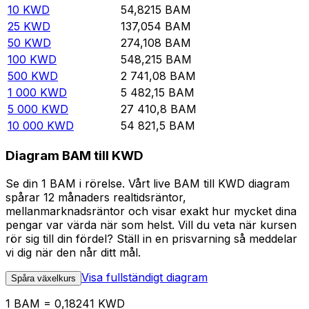
10
KWD
54,8215
BAM
25
KWD
137,054
BAM
50
KWD
274,108
BAM
100
KWD
548,215
BAM
500
KWD
2 741,08
BAM
1 000
KWD
5 482,15
BAM
5 000
KWD
27 410,8
BAM
10 000
KWD
54 821,5
BAM
Diagram BAM till KWD
Se din 1 BAM i rörelse. Vårt live BAM till KWD diagram
spårar 12 månaders realtidsräntor,
mellanmarknadsräntor och visar exakt hur mycket dina
pengar var värda när som helst. Vill du veta när kursen
rör sig till din fördel? Ställ in en prisvarning så meddelar
vi dig när den når ditt mål.
Visa fullständigt diagram
Spåra växelkurs
1 BAM = 0,18241 KWD