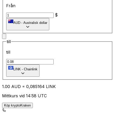
Från
$
AUD
-
Australisk dollar
till
till
LINK
-
Chainlink
1.00
AUD
=
0,
085164
LINK
Mittkurs vid 14:58 UTC
Köp kryptoKraken