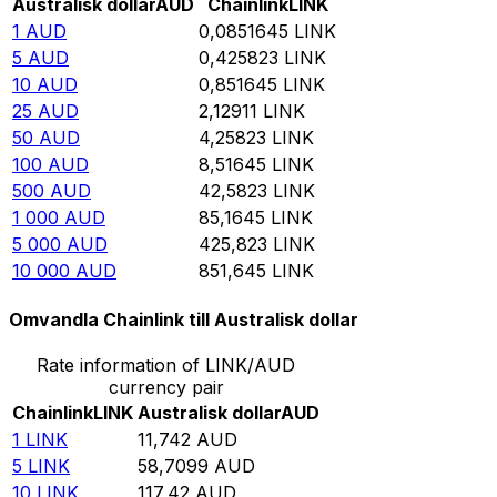
Australisk dollar
AUD
Chainlink
LINK
1
AUD
0,0851645
LINK
5
AUD
0,425823
LINK
10
AUD
0,851645
LINK
25
AUD
2,12911
LINK
50
AUD
4,25823
LINK
100
AUD
8,51645
LINK
500
AUD
42,5823
LINK
1 000
AUD
85,1645
LINK
5 000
AUD
425,823
LINK
10 000
AUD
851,645
LINK
Omvandla Chainlink till Australisk dollar
Rate information of LINK/AUD
currency pair
Chainlink
LINK
Australisk dollar
AUD
1
LINK
11,742
AUD
5
LINK
58,7099
AUD
10
LINK
117,42
AUD