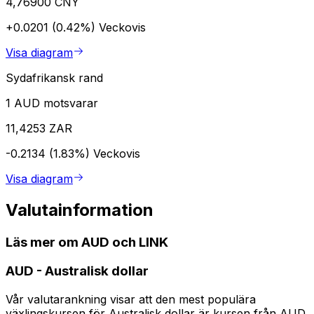
4,76900 CNY
+0.0201 (0.42%)
Veckovis
Visa diagram
Sydafrikansk rand
1 AUD motsvarar
11,4253 ZAR
-0.2134 (1.83%)
Veckovis
Visa diagram
Valutainformation
Läs mer om AUD och LINK
AUD
-
Australisk dollar
Vår valutarankning visar att den mest populära
växlingskursen för Australisk dollar är kursen från AUD