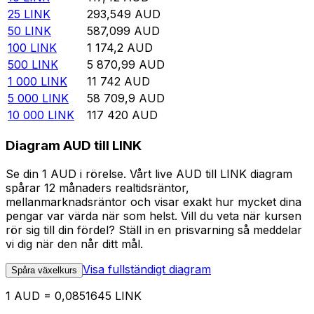
25
LINK
293,549
AUD
50
LINK
587,099
AUD
100
LINK
1 174,2
AUD
500
LINK
5 870,99
AUD
1 000
LINK
11 742
AUD
5 000
LINK
58 709,9
AUD
10 000
LINK
117 420
AUD
Diagram AUD till LINK
Se din 1 AUD i rörelse. Vårt live AUD till LINK diagram
spårar 12 månaders realtidsräntor,
mellanmarknadsräntor och visar exakt hur mycket dina
pengar var värda när som helst. Vill du veta när kursen
rör sig till din fördel? Ställ in en prisvarning så meddelar
vi dig när den når ditt mål.
Visa fullständigt diagram
Spåra växelkurs
1 AUD = 0,0851645 LINK