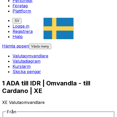
Personligt
Företag
Plattform
SV
Logga in
Registrera
Hjälp
Hämta appen
Växla meny
Valutaomvandlare
Valutadiagram
Kurslarm
Skicka pengar
1 ADA till IDR | Omvandla - till
Cardano | XE
XE Valutaomvandlare
Från