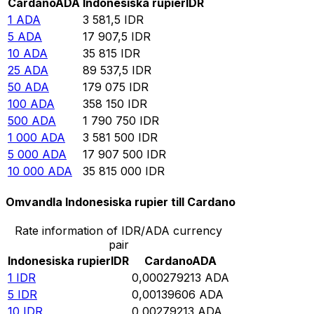
Cardano
ADA
Indonesiska rupier
IDR
1
ADA
3 581,5
IDR
5
ADA
17 907,5
IDR
10
ADA
35 815
IDR
25
ADA
89 537,5
IDR
50
ADA
179 075
IDR
100
ADA
358 150
IDR
500
ADA
1 790 750
IDR
1 000
ADA
3 581 500
IDR
5 000
ADA
17 907 500
IDR
10 000
ADA
35 815 000
IDR
Omvandla Indonesiska rupier till Cardano
Rate information of IDR/ADA currency
pair
Indonesiska rupier
IDR
Cardano
ADA
1
IDR
0,000279213
ADA
5
IDR
0,00139606
ADA
10
IDR
0,00279213
ADA