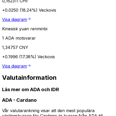
0,162311 CHF
+0.0250 (18.24%)
Veckovis
Visa diagram
Kinesisk yuan renminbi
1 ADA motsvarar
1,34757 CNY
+0.1996 (17.38%)
Veckovis
Visa diagram
Valutainformation
Läs mer om ADA och IDR
ADA
-
Cardano
Vår valutarankning visar att den mest populära
växlingskursen för Cardano är kursen från ADA till