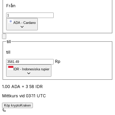
Från
ADA
-
Cardano
till
till
Rp
IDR
-
Indonesiska rupier
1.00
ADA
=
3
58
IDR
Mittkurs vid 03:11 UTC
Köp kryptoKraken