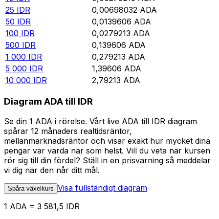
25
IDR
0,00698032
ADA
50
IDR
0,0139606
ADA
100
IDR
0,0279213
ADA
500
IDR
0,139606
ADA
1 000
IDR
0,279213
ADA
5 000
IDR
1,39606
ADA
10 000
IDR
2,79213
ADA
Diagram ADA till IDR
Se din 1 ADA i rörelse. Vårt live ADA till IDR diagram
spårar 12 månaders realtidsräntor,
mellanmarknadsräntor och visar exakt hur mycket dina
pengar var värda när som helst. Vill du veta när kursen
rör sig till din fördel? Ställ in en prisvarning så meddelar
vi dig när den når ditt mål.
Visa fullständigt diagram
Spåra växelkurs
1 ADA = 3 581,5 IDR