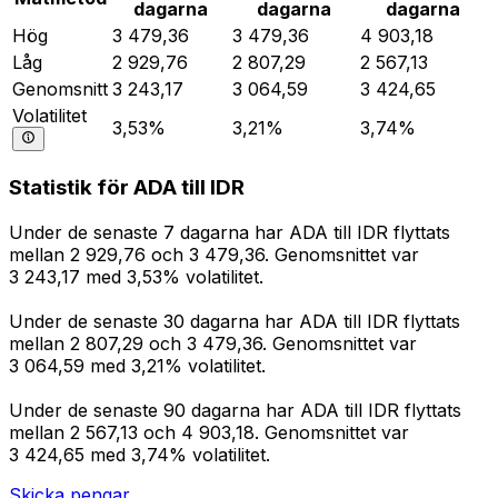
dagarna
dagarna
dagarna
Hög
3 479,36
3 479,36
4 903,18
Låg
2 929,76
2 807,29
2 567,13
Genomsnitt
3 243,17
3 064,59
3 424,65
Volatilitet
3,53%
3,21%
3,74%
Statistik för ADA till IDR
Under de senaste 7 dagarna har ADA till IDR flyttats
mellan 2 929,76 och 3 479,36. Genomsnittet var
3 243,17 med 3,53% volatilitet.
Under de senaste 30 dagarna har ADA till IDR flyttats
mellan 2 807,29 och 3 479,36. Genomsnittet var
3 064,59 med 3,21% volatilitet.
Under de senaste 90 dagarna har ADA till IDR flyttats
mellan 2 567,13 och 4 903,18. Genomsnittet var
3 424,65 med 3,74% volatilitet.
Skicka pengar