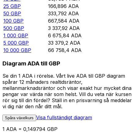
25
GBP
166,896
ADA
50
GBP
333,792
ADA
100
GBP
667,584
ADA
500
GBP
3 337,92
ADA
1 000
GBP
6 675,84
ADA
5 000
GBP
33 379,2
ADA
10 000
GBP
66 758,4
ADA
Diagram ADA till GBP
Se din 1 ADA i rörelse. Vårt live ADA till GBP diagram
spårar 12 månaders realtidsräntor,
mellanmarknadsräntor och visar exakt hur mycket dina
pengar var värda när som helst. Vill du veta när kursen
rör sig till din fördel? Ställ in en prisvarning så meddelar
vi dig när den når ditt mål.
Visa fullständigt diagram
Spåra växelkurs
1 ADA = 0,149794 GBP