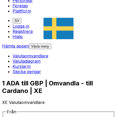
Personligt
Företag
Plattform
SV
Logga in
Registrera
Hjälp
Hämta appen
Växla meny
Valutaomvandlare
Valutadiagram
Kurslarm
Skicka pengar
1 ADA till GBP | Omvandla - till
Cardano | XE
XE Valutaomvandlare
Från