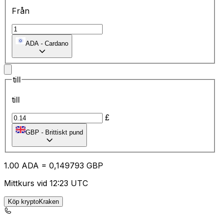
Från
ADA
-
Cardano
till
till
£
GBP
-
Brittiskt pund
1.00
ADA
=
0,
149793
GBP
Mittkurs vid 12:23 UTC
Köp kryptoKraken