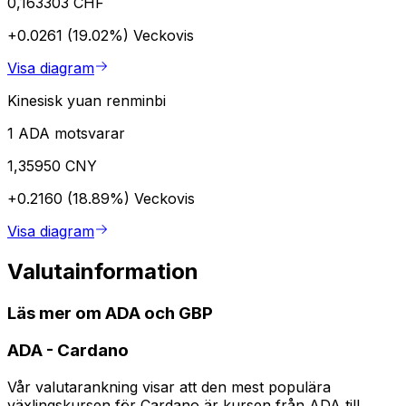
0,163303 CHF
+0.0261 (19.02%)
Veckovis
Visa diagram
Kinesisk yuan renminbi
1 ADA motsvarar
1,35950 CNY
+0.2160 (18.89%)
Veckovis
Visa diagram
Valutainformation
Läs mer om ADA och GBP
ADA
-
Cardano
Vår valutarankning visar att den mest populära
växlingskursen för Cardano är kursen från ADA till