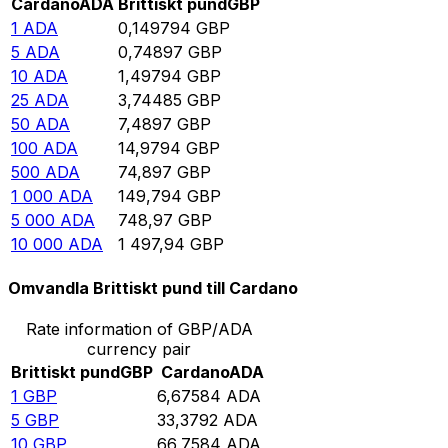
Cardano
ADA
Brittiskt pund
GBP
1
ADA
0,149794
GBP
5
ADA
0,74897
GBP
10
ADA
1,49794
GBP
25
ADA
3,74485
GBP
50
ADA
7,4897
GBP
100
ADA
14,9794
GBP
500
ADA
74,897
GBP
1 000
ADA
149,794
GBP
5 000
ADA
748,97
GBP
10 000
ADA
1 497,94
GBP
Omvandla Brittiskt pund till Cardano
Rate information of GBP/ADA
currency pair
Brittiskt pund
GBP
Cardano
ADA
1
GBP
6,67584
ADA
5
GBP
33,3792
ADA
10
GBP
66,7584
ADA