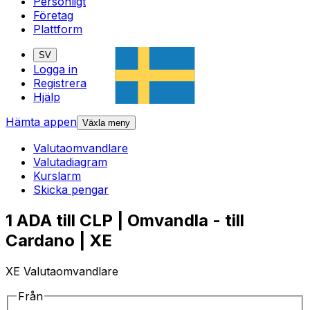
Personligt
Företag
Plattform
SV
Logga in
Registrera
Hjälp
Hämta appen
Växla meny
Valutaomvandlare
Valutadiagram
Kurslarm
Skicka pengar
1 ADA till CLP | Omvandla - till
Cardano | XE
XE Valutaomvandlare
Från