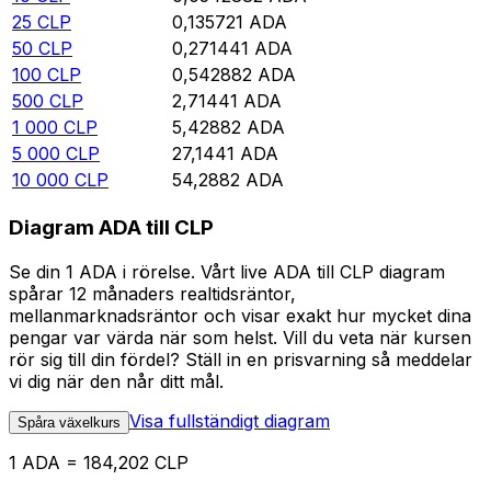
25
CLP
0,135721
ADA
50
CLP
0,271441
ADA
100
CLP
0,542882
ADA
500
CLP
2,71441
ADA
1 000
CLP
5,42882
ADA
5 000
CLP
27,1441
ADA
10 000
CLP
54,2882
ADA
Diagram ADA till CLP
Se din 1 ADA i rörelse. Vårt live ADA till CLP diagram
spårar 12 månaders realtidsräntor,
mellanmarknadsräntor och visar exakt hur mycket dina
pengar var värda när som helst. Vill du veta när kursen
rör sig till din fördel? Ställ in en prisvarning så meddelar
vi dig när den når ditt mål.
Visa fullständigt diagram
Spåra växelkurs
1 ADA = 184,202 CLP