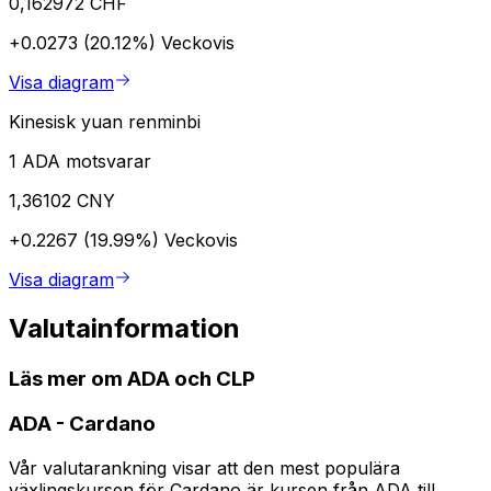
0,162972 CHF
+0.0273 (20.12%)
Veckovis
Visa diagram
Kinesisk yuan renminbi
1 ADA motsvarar
1,36102 CNY
+0.2267 (19.99%)
Veckovis
Visa diagram
Valutainformation
Läs mer om ADA och CLP
ADA
-
Cardano
Vår valutarankning visar att den mest populära
växlingskursen för Cardano är kursen från ADA till