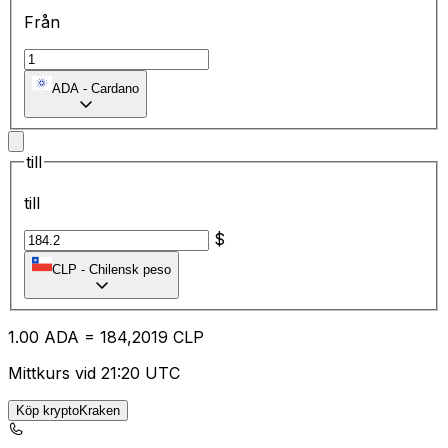
Från
ADA
-
Cardano
till
till
$
CLP
-
Chilensk peso
1.00
ADA
=
18
4,2019
CLP
Mittkurs vid 21:20 UTC
Köp kryptoKraken