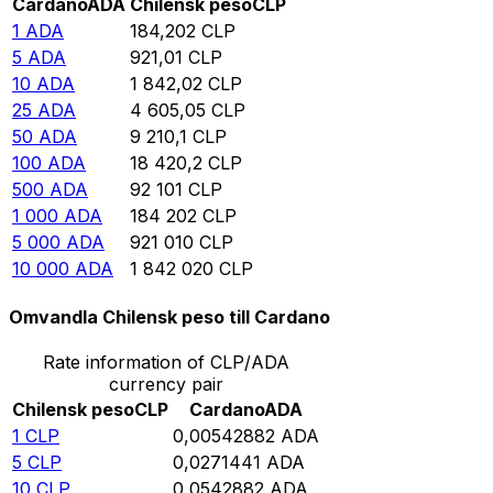
Cardano
ADA
Chilensk peso
CLP
1
ADA
184,202
CLP
5
ADA
921,01
CLP
10
ADA
1 842,02
CLP
25
ADA
4 605,05
CLP
50
ADA
9 210,1
CLP
100
ADA
18 420,2
CLP
500
ADA
92 101
CLP
1 000
ADA
184 202
CLP
5 000
ADA
921 010
CLP
10 000
ADA
1 842 020
CLP
Omvandla Chilensk peso till Cardano
Rate information of CLP/ADA
currency pair
Chilensk peso
CLP
Cardano
ADA
1
CLP
0,00542882
ADA
5
CLP
0,0271441
ADA
10
CLP
0,0542882
ADA