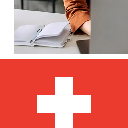
Hur snabb är en OCBC Singapore
SGD till CHF överföring?
Leveranstider för internationella överföringar med OCBC
Singapore från Singapore till Schweiz varierar beroende
på betalningsmetod och transaktionstid. Vanligtvis tar
internationella banköverföringar 1 till 5 arbetsdagar.
Faktorer som helgdagar och säkerhetskontroller kan
också påverka leveransen. Kontrollera Oversea-Chinese
Banking Corporation: s bryttider för att undvika
förseningar.