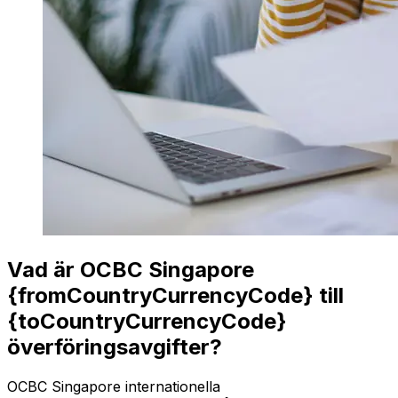
Vad är OCBC Singapore
{fromCountryCurrencyCode} till
{toCountryCurrencyCode}
överföringsavgifter?
OCBC Singapore internationella