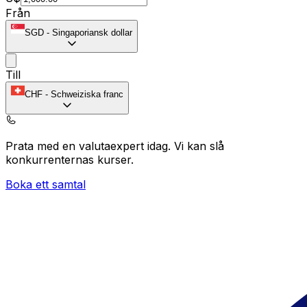
Från
SGD
-
Singaporiansk dollar
Till
CHF
-
Schweiziska franc
Prata med en valutaexpert idag.
Vi kan slå
konkurrenternas kurser.
Boka ett samtal