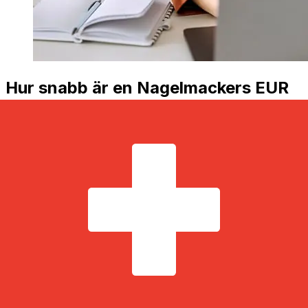
Hur snabb är en Nagelmackers EUR
till CHF överföring?
Leveranstider för internationella överföringar med
Nagelmackers från Euro medlemsländer till Schweiz
varierar beroende på betalningsmetod och
transaktionstid. Vanligtvis tar internationella
banköverföringar 1 till 5 arbetsdagar. Faktorer som
helgdagar och säkerhetskontroller kan också påverka
leveransen. Kontrollera Nagelmackers: s bryttider för att
undvika förseningar.