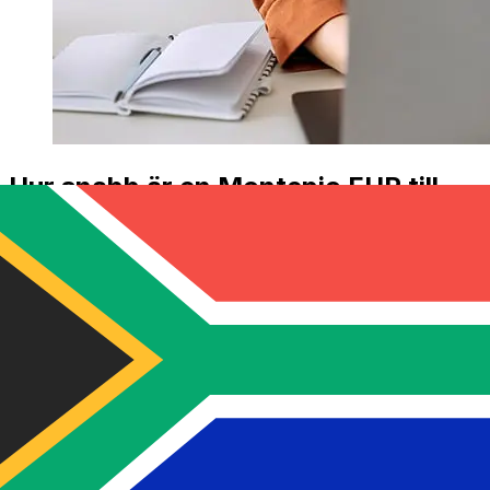
Hur snabb är en Montepio EUR till
ZAR överföring?
Leveranstider för internationella överföringar med
Montepio från Euro medlemsländer till Sydafrika
varierar beroende på betalningsmetod och
transaktionstid. Vanligtvis tar internationella
banköverföringar 1 till 5 arbetsdagar. Faktorer som
helgdagar och säkerhetskontroller kan också påverka
leveransen. Kontrollera Caixa Economica Montepio
Geral, Caixa Economica Bancaria, S.A: s bryttider för att
undvika förseningar.