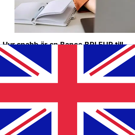
Hur snabb är en Banco BPI EUR till
GBP överföring?
Leveranstider för internationella överföringar med
Banco BPI från Euro medlemsländer till Förenade
kungariket varierar beroende på betalningsmetod och
transaktionstid. Vanligtvis tar internationella
banköverföringar 1 till 5 arbetsdagar. Faktorer som
helgdagar och säkerhetskontroller kan också påverka
leveransen. Kontrollera Banco BPI S.A: s bryttider för
att undvika förseningar.