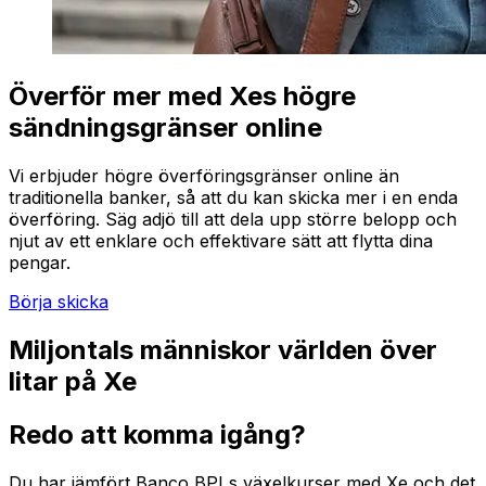
Överför mer med Xes högre
sändningsgränser online
Vi erbjuder högre överföringsgränser online än
traditionella banker, så att du kan skicka mer i en enda
överföring. Säg adjö till att dela upp större belopp och
njut av ett enklare och effektivare sätt att flytta dina
pengar.
Börja skicka
Miljontals människor världen över
litar på Xe
Redo att komma igång?
Du har jämfört Banco BPI s växelkurser med Xe och det