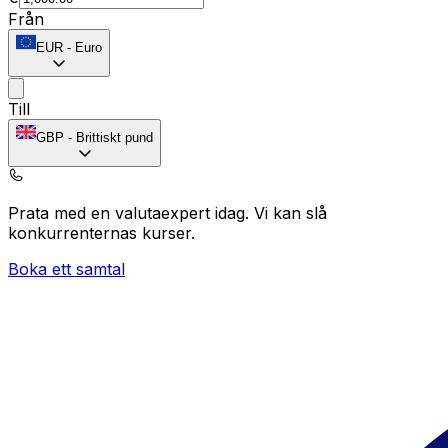
Från
EUR
-
Euro
Till
GBP
-
Brittiskt pund
Prata med en valutaexpert idag.
Vi kan slå
konkurrenternas kurser.
Boka ett samtal