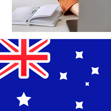
Hur snabb är en Andbank EUR till
AUD överföring?
Leveranstider för internationella överföringar med
Andbank från Euro medlemsländer till Australien
varierar beroende på betalningsmetod och
transaktionstid. Vanligtvis tar internationella
banköverföringar 1 till 5 arbetsdagar. Faktorer som
helgdagar och säkerhetskontroller kan också påverka
leveransen. Kontrollera Andbank: s bryttider för att
undvika förseningar.