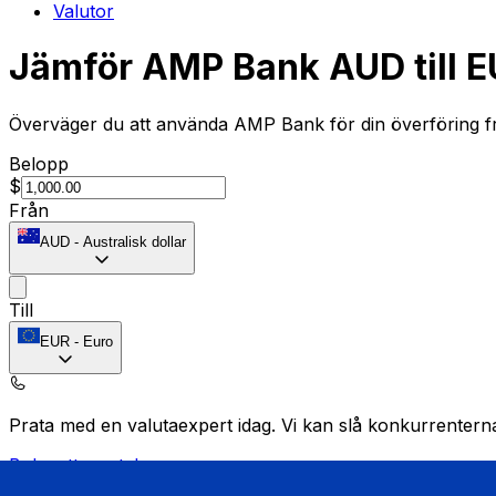
Valutor
Jämför AMP Bank AUD till E
Överväger du att använda AMP Bank för din överföring fr
Belopp
$
Från
AUD
-
Australisk dollar
Till
EUR
-
Euro
Prata med en valutaexpert idag.
Vi kan slå konkurrentern
Boka ett samtal