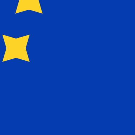
0.590800
$0