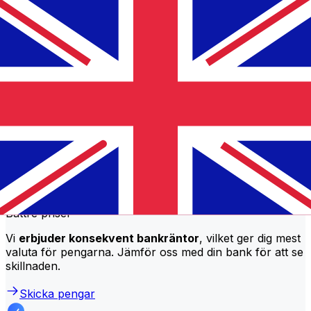
Amen Bank internationella penningöverföringskostnader
från TND till GBP beror på faktorer som
överföringsbeloppet. Vanligtvis kommer större
överföringar med lägre avgifter och bättre växelkurser.
Kontrollera jämförelsetabellen för att jämföra Amen
Bank -avgifter med Xe.
Varför överföra med Xe istället för
traditionella banker?
Bättre priser
Vi
erbjuder konsekvent bankräntor
, vilket ger dig mest
valuta för pengarna. Jämför oss med din bank för att se
skillnaden.
Skicka pengar