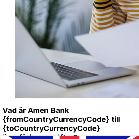
Vad är Amen Bank
{fromCountryCurrencyCode} till
{toCountryCurrencyCode}
överföringsavgifter?