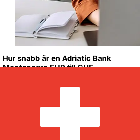
Hur snabb är en Adriatic Bank
Montenegro EUR till CHF
överföring?
Leveranstider för internationella överföringar med
Adriatic Bank Montenegro från Euro medlemsländer till
Schweiz varierar beroende på betalningsmetod och
transaktionstid. Vanligtvis tar internationella
banköverföringar 1 till 5 arbetsdagar. Faktorer som
helgdagar och säkerhetskontroller kan också påverka
leveransen. Kontrollera Adriatic Bank AD Podgorica: s
bryttider för att undvika förseningar.