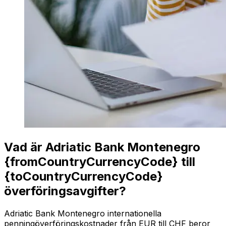
Vad är Adriatic Bank Montenegro
{fromCountryCurrencyCode} till
{toCountryCurrencyCode}
överföringsavgifter?
Adriatic Bank Montenegro internationella
penningöverföringskostnader från EUR till CHF beror