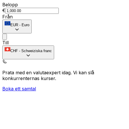
Belopp
€
Från
EUR
-
Euro
Till
CHF
-
Schweiziska franc
Prata med en valutaexpert idag.
Vi kan slå
konkurrenternas kurser.
Boka ett samtal