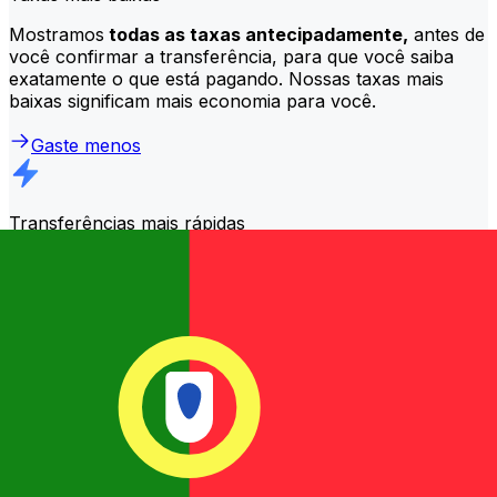
Mostramos
todas as taxas antecipadamente,
antes de
você confirmar a transferência, para que você saiba
exatamente o que está pagando. Nossas taxas mais
baixas significam mais economia para você.
Gaste menos
Transferências mais rápidas
A maioria das transferências é
concluída no mesmo dia
.
Entendemos que, quando se trata do seu dinheiro, o
momento certo é crucial.
Enviar mais rápido
Perguntas frequentes
O que é um código SWIFT e por que preciso dele em Portugal?