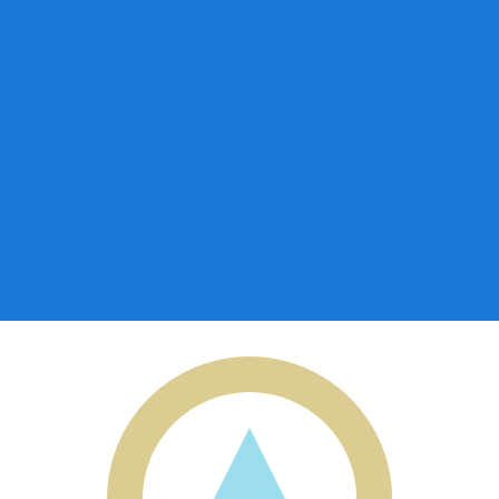
eiro para Nicarágua
s. Nossas taxas costumam
ser melhores do que as dos pr
ocê confirmar a transferência, para que você saiba exata