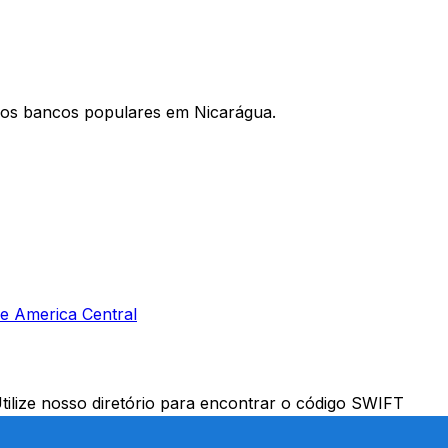
 os bancos populares em Nicarágua.
e America Central
ilize nosso diretório para encontrar o código SWIFT
ra o estrangeiro, ter o código SWIFT correto é essencial