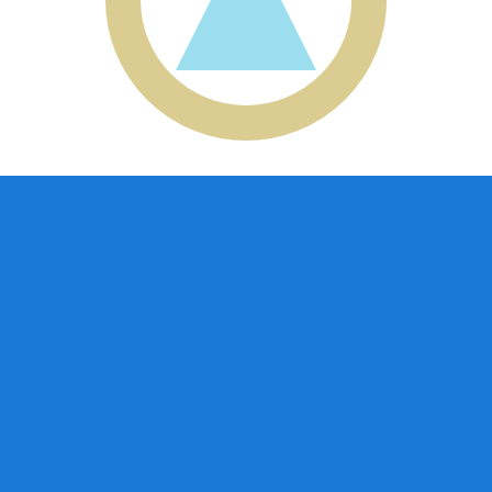
 Entendemos que, quando se trata do seu dinheiro, o momen
dentificação Bancária) — é um padrão internacional para i
iar ou receber transferências bancárias internacionais c
ua?