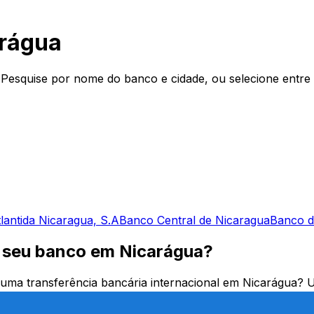
rágua
Pesquise por nome do banco e cidade, ou selecione entre
lantida Nicaragua, S.A
Banco Central de Nicaragua
Banco d
o seu banco em Nicarágua?
ma transferência bancária internacional em Nicarágua? Ut
transferir dinheiro para o Nicarágua ou a enviar fundos pa