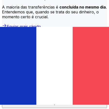
A maioria das transferências é
concluída no mesmo dia
.
Entendemos que, quando se trata do seu dinheiro, o
momento certo é crucial.
Enviar mais rápido
Perguntas frequentes
O que é um código SWIFT e por que preciso dele em Guadalupe?
O código SWIFT — também conhecido como BIC
(Código de Identificação Bancária) — é um padrão
internacional para identificar bancos e instituições
financeiras. Você precisará do código SWIFT correto
em Guadalupe para enviar ou receber transferências
bancárias internacionais com precisão e segurança.
Como encontro o código SWIFT correto para meu banco em
Guadalupe?