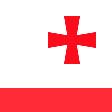
para transferências fiáveis.
Por que escolher Xe para enviar dinhe
Melhores tarifas
Compare-nos com o seu banco e descubra as poupança
transferência.
Enviar dinheiro
Taxas mais baixas
Mostramos
todas as taxas antecipadamente,
antes de v
significam mais economia para você.
Gaste menos