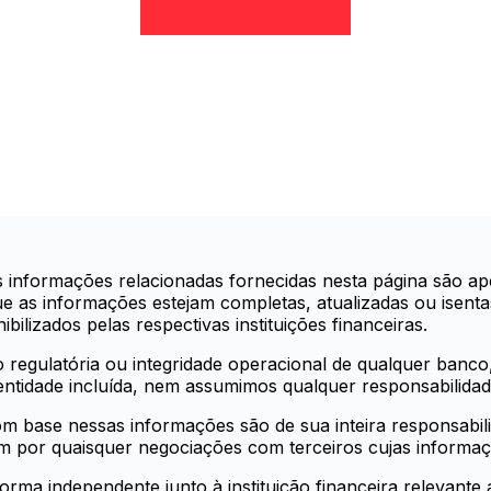
informações relacionadas fornecidas nesta página são ape
e as informações estejam completas, atualizadas ou isenta
bilizados pelas respectivas instituições financeiras.
o regulatória ou integridade operacional de qualquer banco, 
tidade incluída, nem assumimos qualquer responsabilidade
m base nessas informações são de sua inteira responsabil
m por quaisquer negociações com terceiros cujas informaçõe
ma independente junto à instituição financeira relevante a