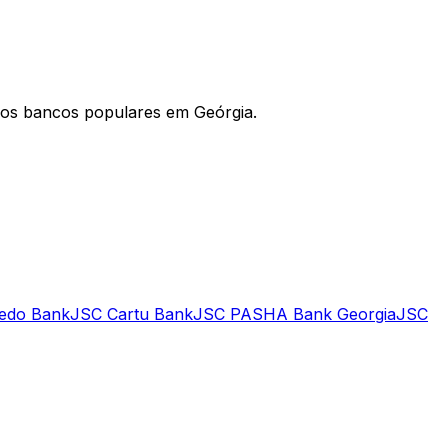
 os bancos populares em Geórgia.
edo Bank
JSC Cartu Bank
JSC PASHA Bank Georgia
JSC
ize nosso diretório para encontrar o código SWIFT
 o estrangeiro, ter o código SWIFT correto é essencial