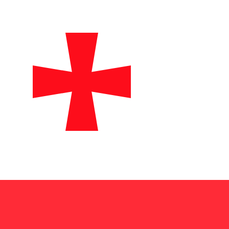
incipais bancos
, maximizando o valor da sua
mente o que está pagando. Nossas taxas mais baixas