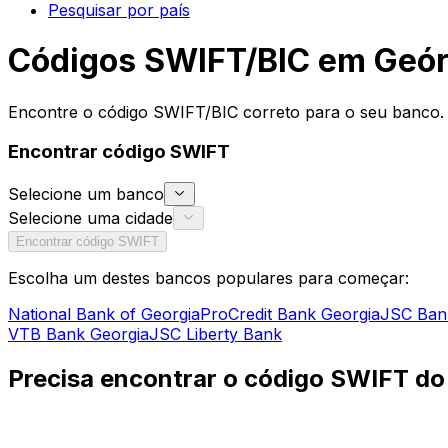
Pesquisar por país
Códigos SWIFT/BIC em Geór
Encontre o código SWIFT/BIC correto para o seu banco. 
Encontrar código SWIFT
Selecione um banco
Selecione uma cidade
Encontrar código SWIFT
Escolha um destes bancos populares para começar:
National Bank of Georgia
ProCredit Bank Georgia
JSC Bank
VTB Bank Georgia
JSC Liberty Bank
Precisa encontrar o código SWIFT do
Precisa de um código SWIFT/BIC para enviar ou receber u
correto do seu banco e agência específica. Quer esteja a 