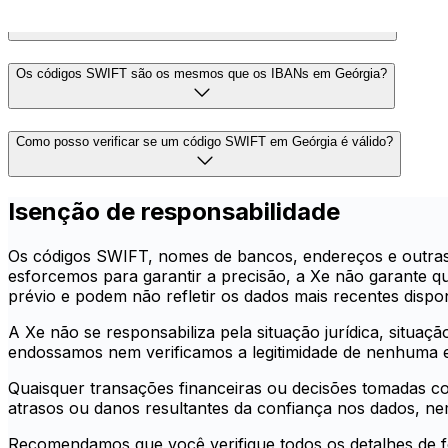
O que acontece se eu usar o código SWIFT errado em Geórgia?
Os códigos SWIFT são os mesmos que os IBANs em Geórgia?
Como posso verificar se um código SWIFT em Geórgia é válido?
Isenção de responsabilidade
Os códigos SWIFT, nomes de bancos, endereços e outras 
esforcemos para garantir a precisão, a Xe não garante qu
prévio e podem não refletir os dados mais recentes disponi
A Xe não se responsabiliza pela situação jurídica, situaçã
endossamos nem verificamos a legitimidade de nenhuma en
Quaisquer transações financeiras ou decisões tomadas co
atrasos ou danos resultantes da confiança nos dados, ne
Recomendamos que você verifique todos os detalhes de for