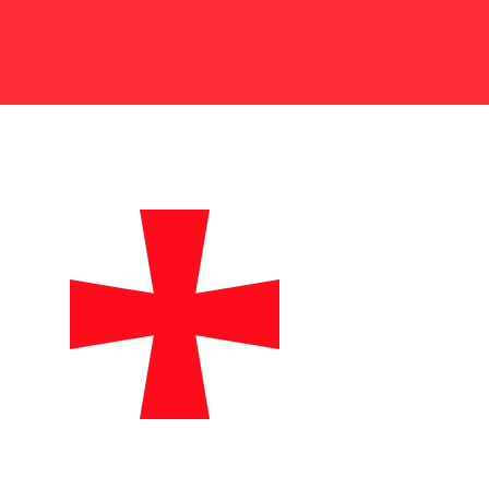
to certo é crucial.
dentificar bancos e instituições financeiras. Você
 precisão e segurança.