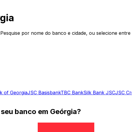
gia
Pesquise por nome do banco e cidade, ou selecione entre
 of Georgia
JSC Basisbank
TBC Bank
Silk Bank JSC
JSC Cr
 seu banco em Geórgia?
ma transferência bancária internacional em Geórgia? Util
transferir dinheiro para o Geórgia ou a enviar fundos para