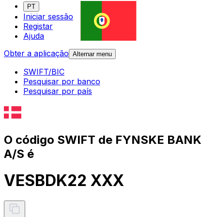
PT
Iniciar sessão
Registar
Ajuda
Obter a aplicação
Alternar menu
SWIFT/BIC
Pesquisar por banco
Pesquisar por país
O código SWIFT de FYNSKE BANK
A/S é
VESBDK22 XXX