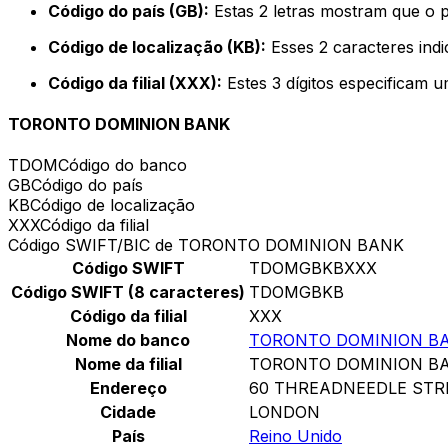
Código do país (GB):
Estas 2 letras mostram que o 
Código de localização (KB):
Esses 2 caracteres indi
Código da filial (XXX):
Estes 3 dígitos especificam u
TORONTO DOMINION BANK
TDOM
Código do banco
GB
Código do país
KB
Código de localização
XXX
Código da filial
Código SWIFT/BIC de TORONTO DOMINION BANK
Código SWIFT
TDOMGBKBXXX
Código SWIFT (8 caracteres)
TDOMGBKB
Código da filial
XXX
Nome do banco
TORONTO DOMINION B
Nome da filial
TORONTO DOMINION B
Endereço
60 THREADNEEDLE STR
Cidade
LONDON
País
Reino Unido