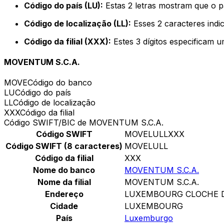
Código do país (LU):
Estas 2 letras mostram que o 
Código de localização (LL):
Esses 2 caracteres indi
Código da filial (XXX):
Estes 3 dígitos especificam u
MOVENTUM S.C.A.
MOVE
Código do banco
LU
Código do país
LL
Código de localização
XXX
Código da filial
Código SWIFT/BIC de MOVENTUM S.C.A.
Código SWIFT
MOVELULLXXX
Código SWIFT (8 caracteres)
MOVELULL
Código da filial
XXX
Nome do banco
MOVENTUM S.C.A.
Nome da filial
MOVENTUM S.C.A.
Endereço
LUXEMBOURG CLOCHE 
Cidade
LUXEMBOURG
País
Luxemburgo