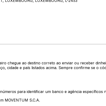
T, LUXEMBOURG, LUXEMBOURG, L-2453
heiro chegue ao destino correto ao enviar ou receber di
o, cidade e país listados acima. Sempre confirme se o c
 números para identificar um banco e agência específicos
ntam MOVENTUM S.C.A.