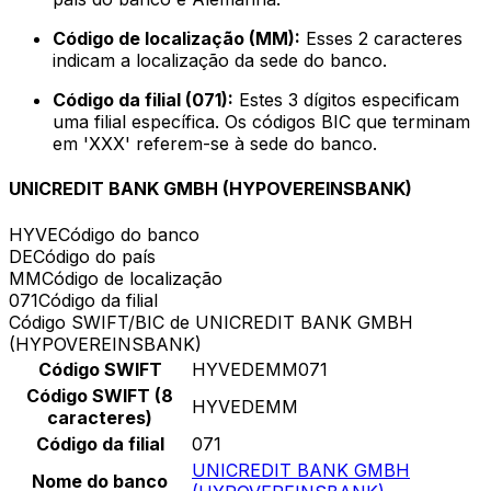
Código de localização (MM):
Esses 2 caracteres
indicam a localização da sede do banco.
Código da filial (071):
Estes 3 dígitos especificam
uma filial específica. Os códigos BIC que terminam
em 'XXX' referem-se à sede do banco.
UNICREDIT BANK GMBH (HYPOVEREINSBANK)
HYVE
Código do banco
DE
Código do país
MM
Código de localização
071
Código da filial
Código SWIFT/BIC de UNICREDIT BANK GMBH
(HYPOVEREINSBANK)
Código SWIFT
HYVEDEMM071
Código SWIFT (8
HYVEDEMM
caracteres)
Código da filial
071
UNICREDIT BANK GMBH
Nome do banco