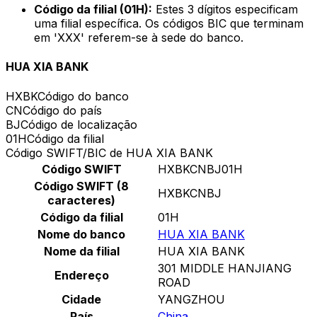
Código da filial (01H):
Estes 3 dígitos especificam
uma filial específica. Os códigos BIC que terminam
em 'XXX' referem-se à sede do banco.
HUA XIA BANK
HXBK
Código do banco
CN
Código do país
BJ
Código de localização
01H
Código da filial
Código SWIFT/BIC de HUA XIA BANK
Código SWIFT
HXBKCNBJ01H
Código SWIFT (8
HXBKCNBJ
caracteres)
Código da filial
01H
Nome do banco
HUA XIA BANK
Nome da filial
HUA XIA BANK
301 MIDDLE HANJIANG
Endereço
ROAD
Cidade
YANGZHOU
País
China