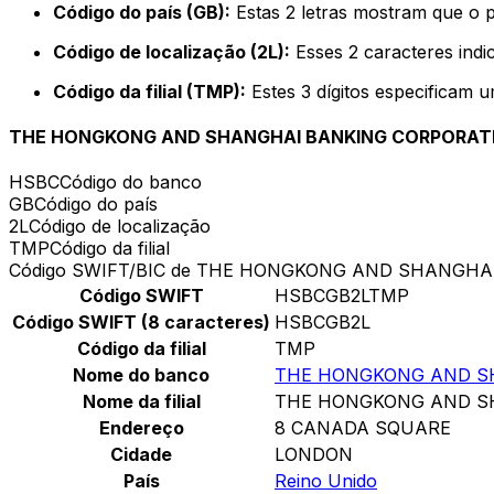
Código do país (GB):
Estas 2 letras mostram que o 
Código de localização (2L):
Esses 2 caracteres indi
Código da filial (TMP):
Estes 3 dígitos especificam 
THE HONGKONG AND SHANGHAI BANKING CORPORATI
HSBC
Código do banco
GB
Código do país
2L
Código de localização
TMP
Código da filial
Código SWIFT/BIC de THE HONGKONG AND SHANGHA
Código SWIFT
HSBCGB2LTMP
Código SWIFT (8 caracteres)
HSBCGB2L
Código da filial
TMP
Nome do banco
THE HONGKONG AND SH
Nome da filial
THE HONGKONG AND SH
Endereço
8 CANADA SQUARE
Cidade
LONDON
País
Reino Unido