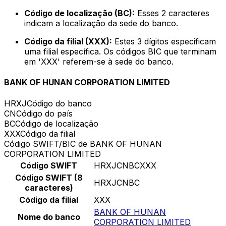
Código de localização (BC):
Esses 2 caracteres
indicam a localização da sede do banco.
Código da filial (XXX):
Estes 3 dígitos especificam
uma filial específica. Os códigos BIC que terminam
em 'XXX' referem-se à sede do banco.
BANK OF HUNAN CORPORATION LIMITED
HRXJ
Código do banco
CN
Código do país
BC
Código de localização
XXX
Código da filial
Código SWIFT/BIC de BANK OF HUNAN
CORPORATION LIMITED
Código SWIFT
HRXJCNBCXXX
Código SWIFT (8
HRXJCNBC
caracteres)
Código da filial
XXX
BANK OF HUNAN
Nome do banco
CORPORATION LIMITED