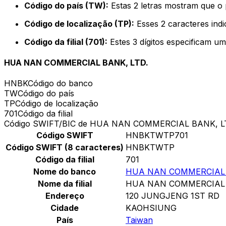
Código do país (TW):
Estas 2 letras mostram que o 
Código de localização (TP):
Esses 2 caracteres indi
Código da filial (701):
Estes 3 dígitos especificam um
HUA NAN COMMERCIAL BANK, LTD.
HNBK
Código do banco
TW
Código do país
TP
Código de localização
701
Código da filial
Código SWIFT/BIC de HUA NAN COMMERCIAL BANK, L
Código SWIFT
HNBKTWTP701
Código SWIFT (8 caracteres)
HNBKTWTP
Código da filial
701
Nome do banco
HUA NAN COMMERCIAL 
Nome da filial
HUA NAN COMMERCIAL 
Endereço
120 JUNGJENG 1ST RD
Cidade
KAOHSIUNG
País
Taiwan