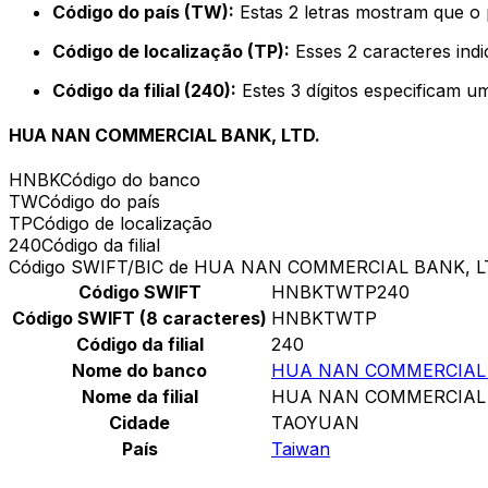
Código do país (TW):
Estas 2 letras mostram que o 
Código de localização (TP):
Esses 2 caracteres indi
Código da filial (240):
Estes 3 dígitos especificam u
HUA NAN COMMERCIAL BANK, LTD.
HNBK
Código do banco
TW
Código do país
TP
Código de localização
240
Código da filial
Código SWIFT/BIC de HUA NAN COMMERCIAL BANK, L
Código SWIFT
HNBKTWTP240
Código SWIFT (8 caracteres)
HNBKTWTP
Código da filial
240
Nome do banco
HUA NAN COMMERCIAL 
Nome da filial
HUA NAN COMMERCIAL 
Cidade
TAOYUAN
País
Taiwan