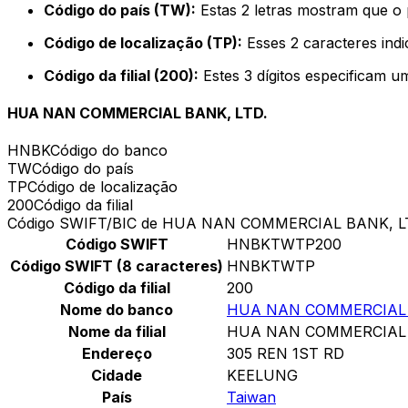
Código do país (TW):
Estas 2 letras mostram que o 
Código de localização (TP):
Esses 2 caracteres indi
Código da filial (200):
Estes 3 dígitos especificam u
HUA NAN COMMERCIAL BANK, LTD.
HNBK
Código do banco
TW
Código do país
TP
Código de localização
200
Código da filial
Código SWIFT/BIC de HUA NAN COMMERCIAL BANK, L
Código SWIFT
HNBKTWTP200
Código SWIFT (8 caracteres)
HNBKTWTP
Código da filial
200
Nome do banco
HUA NAN COMMERCIAL 
Nome da filial
HUA NAN COMMERCIAL 
Endereço
305 REN 1ST RD
Cidade
KEELUNG
País
Taiwan