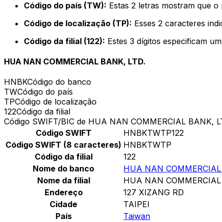
Código do país (TW):
Estas 2 letras mostram que o 
Código de localização (TP):
Esses 2 caracteres indi
Código da filial (122):
Estes 3 dígitos especificam um
HUA NAN COMMERCIAL BANK, LTD.
HNBK
Código do banco
TW
Código do país
TP
Código de localização
122
Código da filial
Código SWIFT/BIC de HUA NAN COMMERCIAL BANK, L
Código SWIFT
HNBKTWTP122
Código SWIFT (8 caracteres)
HNBKTWTP
Código da filial
122
Nome do banco
HUA NAN COMMERCIAL 
Nome da filial
HUA NAN COMMERCIAL 
Endereço
127 XIZANG RD
Cidade
TAIPEI
País
Taiwan