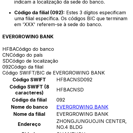
indicam a localização da sede do banco.
Código da filial (092):
Estes 3 dígitos especificam
uma filial específica. Os códigos BIC que terminam
em 'XXX' referem-se à sede do banco.
EVERGROWING BANK
HFBA
Código do banco
CN
Código do país
SD
Código de localização
092
Código da filial
Código SWIFT/BIC de EVERGROWING BANK
Código SWIFT
HFBACNSD092
Código SWIFT (8
HFBACNSD
caracteres)
Código da filial
092
Nome do banco
EVERGROWING BANK
Nome da filial
EVERGROWING BANK
ZHONGJUNGUOJIN CENTER,
Endereço
NO.4 BLDG