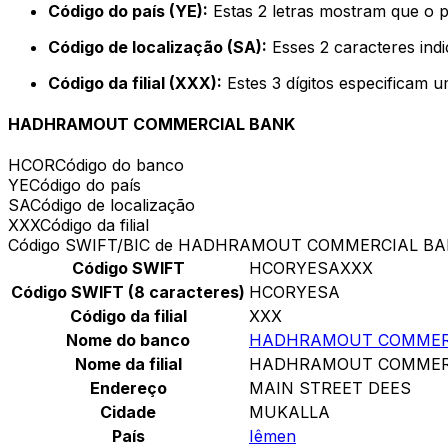
Código do país (YE):
Estas 2 letras mostram que o 
Código de localização (SA):
Esses 2 caracteres ind
Código da filial (XXX):
Estes 3 dígitos especificam u
HADHRAMOUT COMMERCIAL BANK
HCOR
Código do banco
YE
Código do país
SA
Código de localização
XXX
Código da filial
Código SWIFT/BIC de HADHRAMOUT COMMERCIAL B
Código SWIFT
HCORYESAXXX
Código SWIFT (8 caracteres)
HCORYESA
Código da filial
XXX
Nome do banco
HADHRAMOUT COMMER
Nome da filial
HADHRAMOUT COMMER
Endereço
MAIN STREET DEES
Cidade
MUKALLA
País
Iêmen