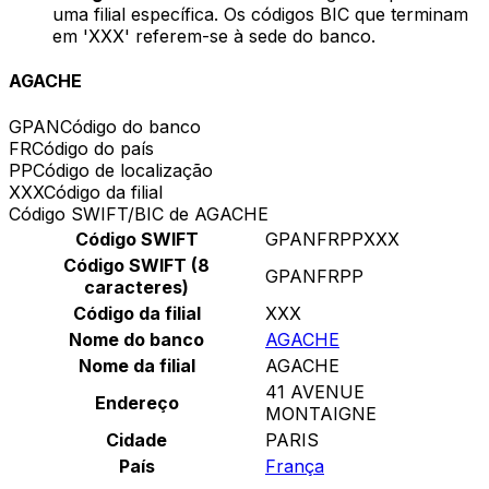
uma filial específica. Os códigos BIC que terminam
em 'XXX' referem-se à sede do banco.
AGACHE
GPAN
Código do banco
FR
Código do país
PP
Código de localização
XXX
Código da filial
Código SWIFT/BIC de AGACHE
Código SWIFT
GPANFRPPXXX
Código SWIFT (8
GPANFRPP
caracteres)
Código da filial
XXX
Nome do banco
AGACHE
Nome da filial
AGACHE
41 AVENUE
Endereço
MONTAIGNE
Cidade
PARIS
País
França