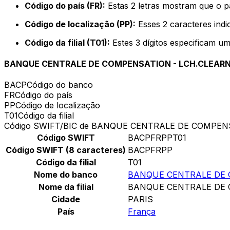
Código do país (FR):
Estas 2 letras mostram que o p
Código de localização (PP):
Esses 2 caracteres indi
Código da filial (T01):
Estes 3 dígitos especificam um
BANQUE CENTRALE DE COMPENSATION - LCH.CLEAR
BACP
Código do banco
FR
Código do país
PP
Código de localização
T01
Código da filial
Código SWIFT/BIC de BANQUE CENTRALE DE COMPEN
Código SWIFT
BACPFRPPT01
Código SWIFT (8 caracteres)
BACPFRPP
Código da filial
T01
Nome do banco
BANQUE CENTRALE DE 
Nome da filial
BANQUE CENTRALE DE 
Cidade
PARIS
País
França